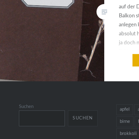
auf der 
Balkon s
anlegen 
absolut 
ja doch n
Fehler, 
schon gar
Rätsel, 
Suchen
apfel
SUCHEN
birne
brokkoli