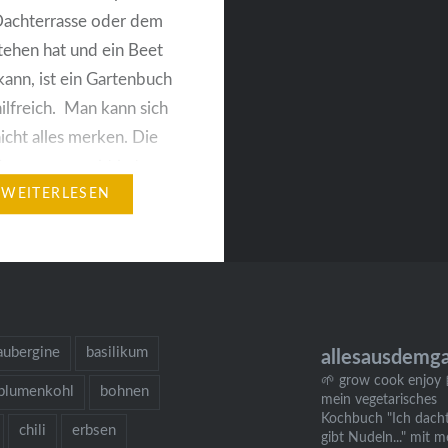
Dachterrasse oder dem
tehen hat und ein Beet
kann, ist ein Gartenbuch
hilfreich. Man kann sich
icht alles merken. Die
die man gemacht hat,
 nicht. Mir ist es ein
WEITERLESEN
warum ich meine…
aubergine
basilikum
allesausdemg
🌱 grow cook enjoy
blumenkohl
bohnen
mein vegetarisches
Kochbuch "Ich dacht
chili
erbsen
gibt Nudeln..." mit m