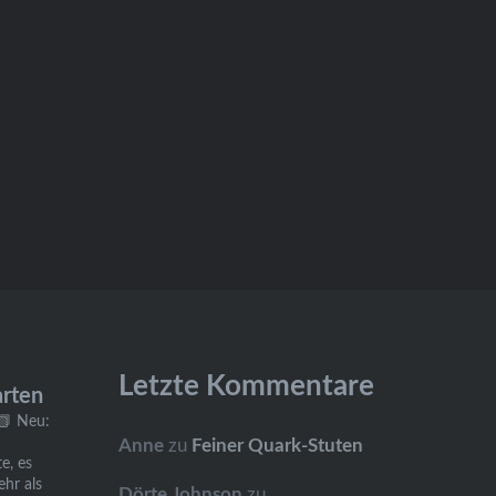
Letzte Kommentare
arten
📗 Neu:
Anne
zu
Feiner Quark-Stuten
e, es
ehr als
Dörte Johnson
zu