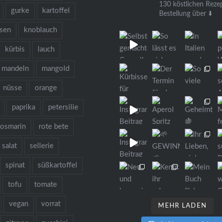
130 köstlichen Reze
gurke
kartoffel
Bestellung über ⬇️
bsen
knoblauch
kürbis
lauch
mandeln
mangold
nüsse
orange
paprika
petersilie
rosmarin
rote bete
salat
sellerie
spinat
süßkartoffel
tofu
tomate
vegan
vorrat
MEHR LADEN