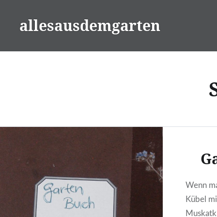
Zum
Inhalt
allesausdemgarten
springen
G
Wenn man
Kübel mi
Muskatkü