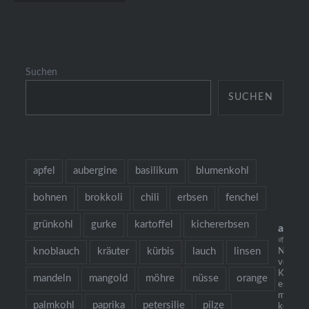
Suchen
SUCHEN
apfel
aubergine
basilikum
blumenkohl
bohnen
brokkoli
chili
erbsen
fenchel
grünkohl
gurke
kartoffel
kichererbsen
alles
🌱 grow
knoblauch
kräuter
kürbis
lauch
linsen
Neu: m
vegetar
Kochbuc
mandeln
mangold
möhre
nüsse
orange
es gibt 
mehr al
palmkohl
paprika
petersilie
pilze
köstlic