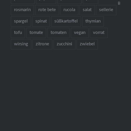
Bestellu
rosmarin
rote bete
rucola
salat
sellerie
spargel
spinat
süßkartoffel
thymian
tofu
tomate
tomaten
vegan
vorrat
wirsing
zitrone
zucchini
zwiebel