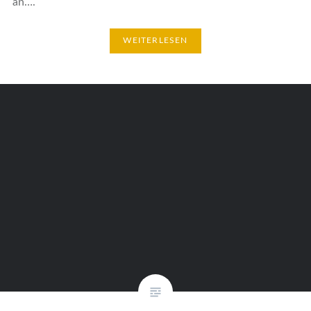
an….
WEITERLESEN