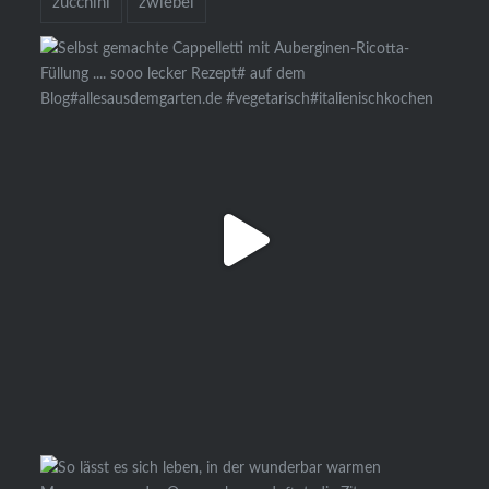
zucchini
zwiebel