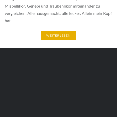
Mispellikör, Génépi und Traubenlikör miteinander zu
vergleichen. Alle hausgemacht, alle lecker. Allein mein Kopf
hat…
WEITERLESEN