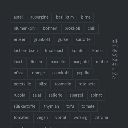
apfel
aubergine
basilikum
birne
blumenkohl
bohnen
brokkoli
chili
erbsen
grünkohl
gurke
kartoffel
allesau
🌱 grow c
kichererbsen
knoblauch
kräuter
kürbis
Neu: mei
vegetaris
Kochbuch 
lauch
linsen
mandeln
mangold
möhre
es gibt Nu
mehr als
nüsse
orange
palmkohl
paprika
köstliche
Bestellun
petersilie
pilze
rosmarin
rote bete
rucola
salat
sellerie
spargel
spinat
süßkartoffel
thymian
tofu
tomate
tomaten
vegan
vorrat
wirsing
zitrone