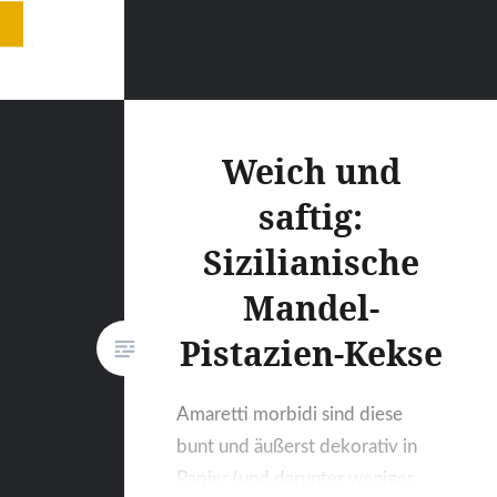
 Sehr
andeln
hine
cheibe
liegen,
Weich und
was
saftig:
Sizilianische
Mandel-
Pistazien-Kekse
Amaretti morbidi sind diese
bunt und äußerst dekorativ in
Papier (und darunter weniger