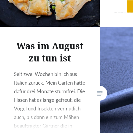
eher ein
ausgefra
Genuss s
würde m
berufen, 
Was im August
Hand gef
zu tun ist
immer gan
seinen C
Challeng
Seit zwei Wochen bin ich aus
gleichmä
Italien zurück. Mein Garten hatte
dafür drei Monate sturmfrei. Die
Hasen hat es lange gefreut, die
Vögel und Insekten vermutlich
auch, bis dann ein zum Mähen
beauftragter Gärtner die in