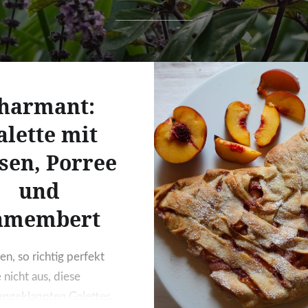
harmant:
alette mit
sen, Porree
und
amembert
n, so richtig perfekt
 nicht aus, diese
ngeklappten Galettes,