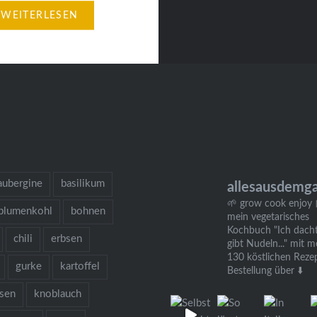
t. Und wäre ich früher
WEITERLESEN
kommen, hätte ich
indern nicht immer nur
lchwaffeln mit
, sondern auch öfter
e Waffeln gemacht, so
 hier. Sie enthalten viel
dazu Haferflocken und
en…
aubergine
basilikum
allesausdemg
🌱 grow cook enjoy
blumenkohl
bohnen
mein vegetarisches
Kochbuch "Ich dacht
chili
erbsen
gibt Nudeln..." mit m
130 köstlichen Reze
gurke
kartoffel
Bestellung über ⬇️
bsen
knoblauch