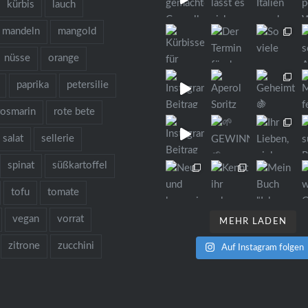
kürbis
lauch
mandeln
mangold
nüsse
orange
paprika
petersilie
rosmarin
rote bete
salat
sellerie
spinat
süßkartoffel
tofu
tomate
vegan
vorrat
MEHR LADEN
zitrone
zucchini
Auf Instagram folgen