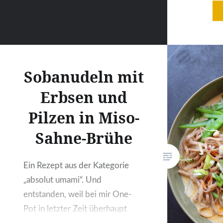
Isolierfo
Rosenküb
alle Bee
Holzschn
dazwisch
Sobanudeln mit
Kompost
erfroren
Erbsen und
Lavendel
Pilzen in Miso-
und Bee
Sahne-Brühe
Ein Rezept aus der Kategorie
„absolut umami“. Und
entstanden, weil bei mir One-
Pot in letzter Zeit überhaupt