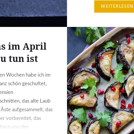
das wie gerufen, da ich 
WEITERLESEN
Tagen zwischen Haus u
Beeten pendele und wen
zum Kochen habe. Dies
knusprigen und gleichze
s im April
saftigen Taler kann…
u tun ist
ten Wochen habe ich im
anz schön geschuftet,
ensien
schnitten, das alte Laub
, Äste aufgesammelt, das
er vorbereitet, das
haus von der