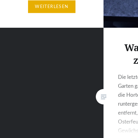
voller Pracht stehende
WEITERLESEN
Wildblumenwiese wohl zu
unordentlich fand und sie
größtenteils abgemäht hat. Ich
weiß, warum wir das bisher…
Wa
z
Die letz
Garten g
die Hort
runterge
entfernt
Osterfeu
Gewächs