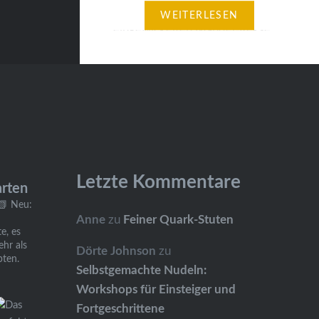
dekorativ in Plastik)
WEITERLESEN
eingewickelten Mandel-Kekse,
die im frischen Zustand schön
weich sind und vor allem süß
schmecken. Wenn man sie
selber macht, in der
sizilianischen Variante mit
Pistazien und Zitrone, nimmt
man am besten weniger Zucker.
Letzte Kommentare
arten
Dann kommt der Geschmack
📗 Neu:
der Nüsse…
Anne
zu
Feiner Quark-Stuten
e, es
ehr als
Dörte Johnson
zu
pten.
Selbstgemachte Nudeln:
Workshops für Einsteiger und
Fortgeschrittene