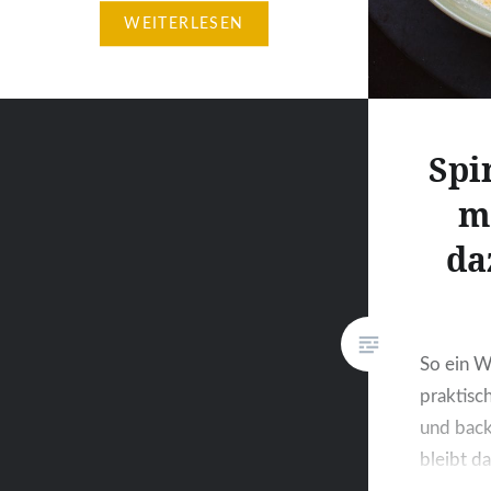
nicht angesagt ist. Im Gegenteil.
WEITERLESEN
Ich brauche eher viele Gemüse,
eine Pfanne und zwei Töpfe,
möchte meine Gerichte aus
gekochten, scharf angebratenen,
Spi
kurz gegarten Elementen
zusammenstellen, am liebsten
m
eine schmackhafte Brühe oder
da
leckere Sauce und eine extra
Würze…
So ein Wa
praktisc
und back
bleibt d