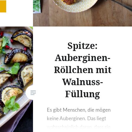
in diesen
nd
ig Zeit
e
itig
Spitze:
Auberginen-
Röllchen mit
Walnuss-
Füllung
Es gibt Menschen, die mögen
keine Auberginen. Das liegt
wahrscheinlich daran, dass sie