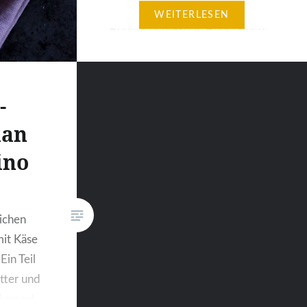
noch nie Parmigiana,
WEITERLESEN
Auberginenragout, Auberginen-
Curry – oder diese Röllchen
probiert haben, die eine
Freundin kürzlich zu einem
-
Geburtstag mitgebracht hat.
lan
Super lecker! Und eine
spitzenmäßige Idee für eine
ino
Vorspeise, Fingerfood oder für
ein Buffet. Die Füllung besteht
n
hauptsächlich aus zerkleinerten
ichen
Walnüssen, Petersilie…
mit Käse
in Teil
tter und
d kommt