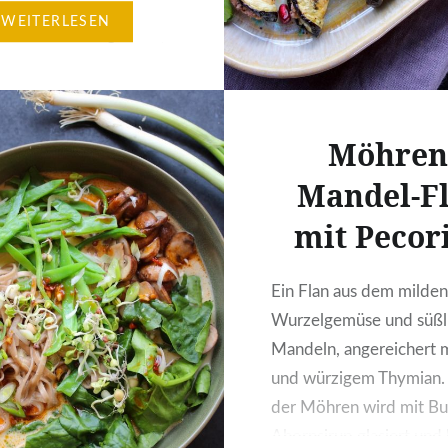
lie befreit und die
WEITERLESEN
el an die Luft gesetzt,
te gesäubert,
etzel auf die Wege
en verteilt,
Möhren
erde besorgt,
en Rosmarin und
Mandel-F
 entfernt, Obstbäume
mit Pecor
ren gedüngt,…
Ein Flan aus dem milde
Wurzelgemüse und süßl
Mandeln, angereichert 
und würzigem Thymian. E
der Möhren wird mit Bu
Ahornsirup glasiert un