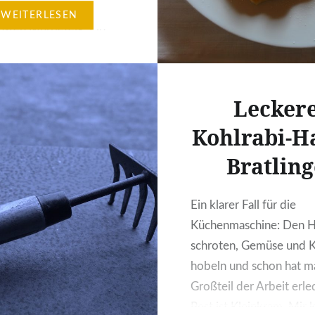
 bisschen wild mit dem
WEITERLESEN
nsten Mürbeteig. Ein
ind sie trotzdem. Ich
ich immer darauf
dass sie schließlich von
Lecker
ormt sind, was nicht
Kohlrabi-Ha
z leicht ist, aber
harme hat. Die erste
Bratling
e ist das einigermaßen
ßige Ausrollen…
Ein klarer Fall für die
Küchenmaschine: Den H
schroten, Gemüse und K
hobeln und schon hat m
Großteil der Arbeit erle
Rest ist Kleinkram. Mir