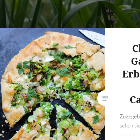
C
G
Erb
C
Zugegebe
sehen sie
zusamme