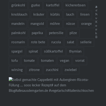
grünkohl
gurke
kartoffel
kichererbsen
alles
🌱 grow
knoblauch
kräuter
kürbis
lauch
linsen
Neu: m
vegetar
Kochbuc
mandeln
mangold
möhre
nüsse
orange
es gibt 
mehr al
palmkohl
paprika
petersilie
pilze
köstlic
Bestellu
rosmarin
rote bete
rucola
salat
sellerie
spargel
spinat
süßkartoffel
thymian
tofu
tomate
tomaten
vegan
vorrat
wirsing
zitrone
zucchini
zwiebel