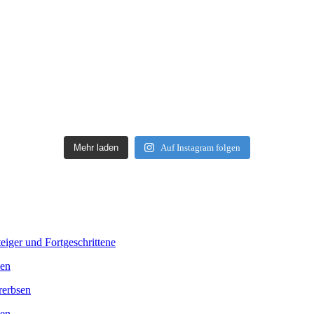
Mehr laden
Auf Instagram folgen
iger und Fortgeschrittene
sen
rerbsen
sen