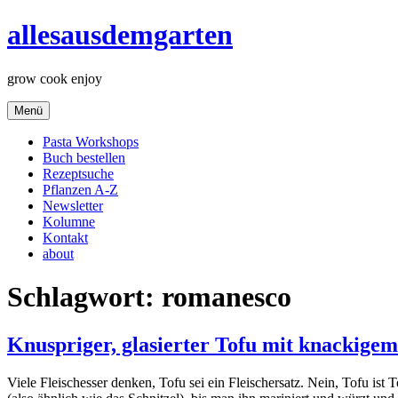
Zum
allesausdemgarten
Inhalt
springen
grow cook enjoy
Menü
Pasta Workshops
Buch bestellen
Rezeptsuche
Pflanzen A-Z
Newsletter
Kolumne
Kontakt
about
Schlagwort:
romanesco
Knuspriger, glasierter Tofu mit knackig
Viele Fleischesser denken, Tofu sei ein Fleischersatz. Nein, Tofu ist To