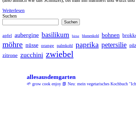
(also ähnlich wie das Schnitzel), bis man ihn mariniert und würzt un
Weiterlesen
Suchen
Suchen
basilikum
bohnen
aubergine
brokk
apfel
blumenkohl
birne
möhre
paprika
petersilie
nüsse
pil
orange
palmkohl
zwiebel
zucchini
zitrone
allesausdemgarten
🌱 grow cook enjoy
📗 Neu: mein vegetarisches Kochbuch "Ich d