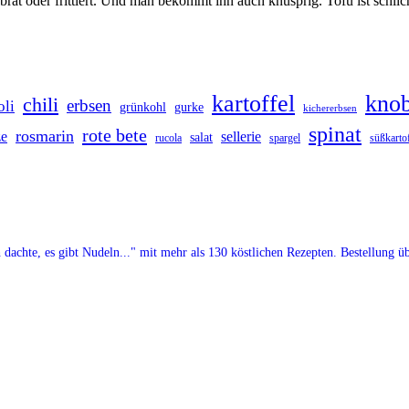
d brät oder frittiert. Und man bekommt ihn auch knusprig. Tofu ist schl
kartoffel
kno
chili
erbsen
oli
grünkohl
gurke
kichererbsen
spinat
rote bete
rosmarin
ze
sellerie
salat
spargel
rucola
süßkartof
achte, es gibt Nudeln..." mit mehr als 130 köstlichen Rezepten. Bestellung üb