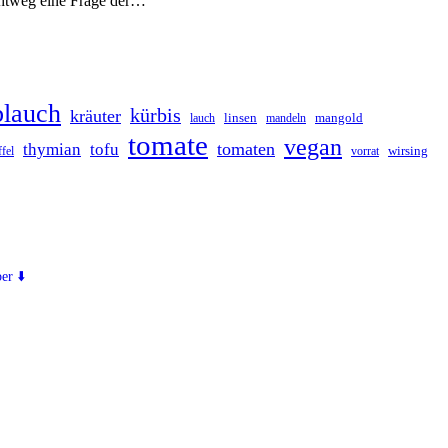
ichtweg eine Frage der…
blauch
kürbis
kräuter
linsen
mangold
lauch
mandeln
tomate
vegan
tomaten
thymian
tofu
vorrat
wirsing
fel
er ⬇️