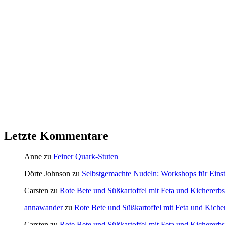
Letzte Kommentare
Anne
zu
Feiner Quark-Stuten
Dörte Johnson
zu
Selbstgemachte Nudeln: Workshops für Einste
Carsten
zu
Rote Bete und Süßkartoffel mit Feta und Kichererb
annawander
zu
Rote Bete und Süßkartoffel mit Feta und Kiche
Carsten
zu
Rote Bete und Süßkartoffel mit Feta und Kichererb