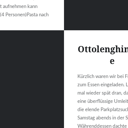
ut aufnehmen kann
 (4 Personen)Pasta nach
 g Erbsen (TK)100 g
nat1 Frühlingszwiebel,
1 junge Knoblauchzehe,
Ottolenghi
chnitten2 EL Butter125
a½ Zitrone,
e
ersalzPfeffer In…
Kürzlich waren wir bei 
zum Essen eingeladen. L
WEITERLESEN
mal wieder spät dran, d
eine überflüssige Umlei
die elende Parkplatzsuc
Samstag abends in der S
Währenddessen dachte