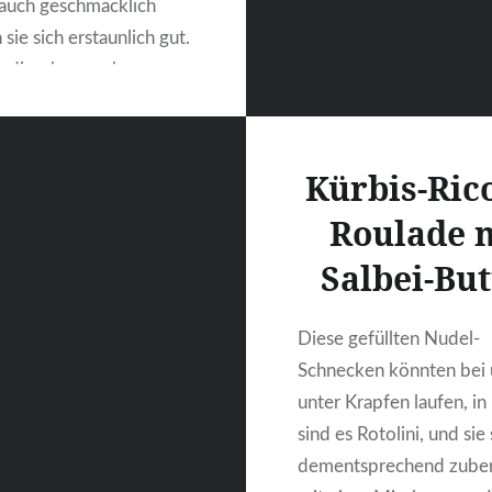
, auch geschmacklich
sie sich erstaunlich gut.
adieschen vorher
 wird, zieht es Wasser
 etwas weicher,
der Spargel kurz in
Kürbis-Rico
ngedünstet wird und
Roulade 
e ganz ähnliche Textur
t….
Salbei-But
Diese gefüllten Nudel-
WEITERLESEN
Schnecken könnten bei 
unter Krapfen laufen, in 
sind es Rotolini, und sie
dementsprechend zuber