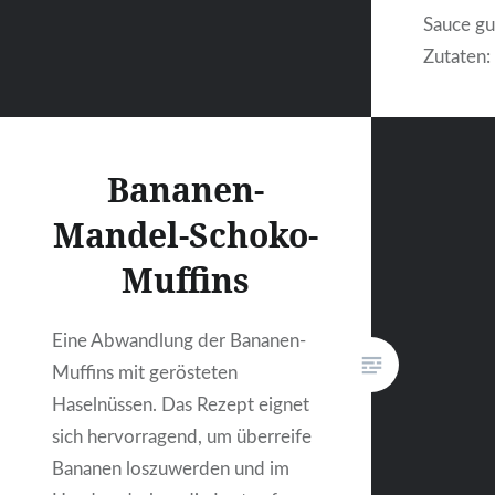
Sauce g
Zutaten:
Wahl200
Baby-Spi
in Ringe
Bananen-
kleinges
g Ricott
Mandel-Schoko-
AbriebMe
Muffins
Eine Abwandlung der Bananen-
Muffins mit gerösteten
Haselnüssen. Das Rezept eignet
sich hervorragend, um überreife
Bananen loszuwerden und im