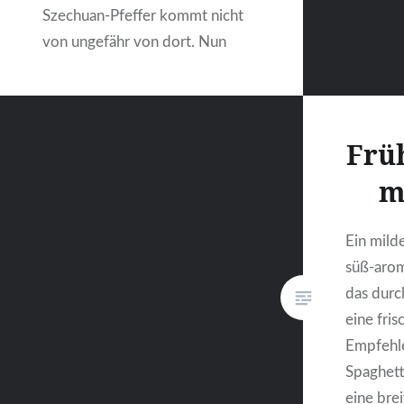
Szechuan-Pfeffer kommt nicht
von ungefähr von dort. Nun
muss man nicht alle Gewürze
haben, um gut kochen und essen
zu können. In diesem Fall
Früh
reichen vielleicht auch schon
Chilischoten. Wenn man die
m
richtigen erwischt, heizen…
Ein mild
süß-arom
WEITERLESEN
das durc
eine fris
Empfehle
Spaghett
eine bre