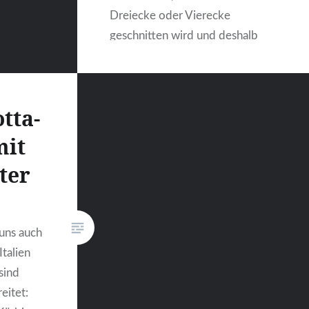
Dreiecke oder Vierecke
geschnitten wird und deshalb
nicht perfekt aussieht. Das hat
sie aber auch gar nicht nötig,
denn sie schmeckt hinreißend
tta-
gut. …
mit
ter
WEITERLESEN
uns auch
Italien
 sind
eitet: