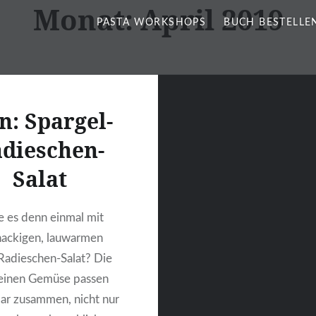
Monat:
April 2019
PASTA WORKSHOPS
BUCH BESTELLE
n: Spargel-
dieschen-
Salat
 es denn einmal mit
ackigen, lauwarmen
Radieschen-Salat? Die
einen Gemüse passen
r zusammen, nicht nur