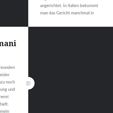
angerichtet. In Italien bekommt
man das Gericht manchmal in
Familienrestaurants angeboten,
meistens mit Artischocken aus
dem eigenen Garten Zutaten: (1
mani
– 3 Personen)2 – 3 kleinere
ArtischockenOlivenölMeersalzPfefferPe
gehackt½ Zitrone, Saft…
Freunden
eider
WEITERLESEN
azu noch
tung und
herei
tadt.
 mein