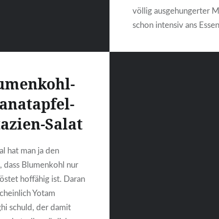
völlig ausgehungerter 
schon intensiv ans Esse
leider auch an das Essen
anderen Freunden am
Wochenende zuvor, und
umenkohl-
sich zu der Bemerkung
anatapfel-
tazien-Salat
WEITERLESEN
 hat man ja den
, dass Blumenkohl nur
östet hoffähig ist. Daran
scheinlich Yotam
hi schuld, der damit