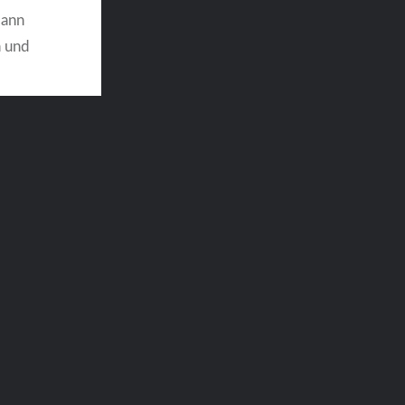
Mann
n und
 bei
 ließ
…