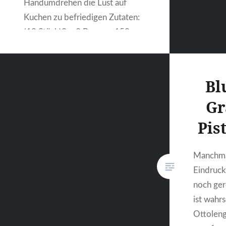
Handumdrehen die Lust auf
Kuchen zu befriedigen Zutaten:
(12 Stück)2 – 3 Bananen150 g
weiche Butter3 Eier120 g
Rohrohrzucker1 Vanillezucker1
Prise Meersalz100 g
Bl
Vollkornmehl50 g Mehl Typ
Gr
55050 g Mandeln, gemahlen50
g Zartbitter-Schokolade,
Pis
gehackt1½ TL Backpulver½ TL…
Manchmal
Eindruck
WEITERLESEN
noch ger
ist wahr
Ottoleng