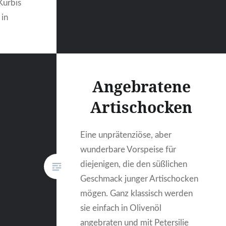
Kürbis
 in
 kann
 auch
und dünn
Angebratene
r etwas
Artischocken
Rest zu…
Eine unprätenziöse, aber
wunderbare Vorspeise für
diejenigen, die den süßlichen
Geschmack junger Artischocken
mögen. Ganz klassisch werden
sie einfach in Olivenöl
angebraten und mit Petersilie