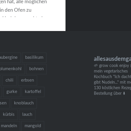
en hat, alle möglichen
in den Ofen zu
. Und das zurecht, denn
e Weise gegartes
schmeckt einfach
er, als wenn es gedünstet
eim Blumenkohl hatte
aubergine
basilikum
allesausdemg
o meine…
🌱 grow cook enjoy
blumenkohl
bohnen
mein vegetarisches
Kochbuch "Ich dacht
chili
erbsen
gibt Nudeln..." mit m
WEITERLESEN
130 köstlichen Reze
gurke
kartoffel
Bestellung über ⬇️
bsen
knoblauch
kürbis
lauch
mandeln
mangold