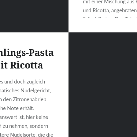
mit einer Mischung aus 
und Ricotta, angebraten
Salbei-Butter. Den Teig
man fertig kaufen,
selbstverständlich, aber
einfach selber machen 
lings-Pasta
ausrollen. Ich habe dafü
it Ricotta
mehr gemacht und den 
es und doch zugleich
WEITERLESEN
atisches Nudelgericht,
h den Zitronenabrieb
che Note erhält.
nswert ist, hier keine
i zu nehmen, sondern
itere Nudelsorte, die die