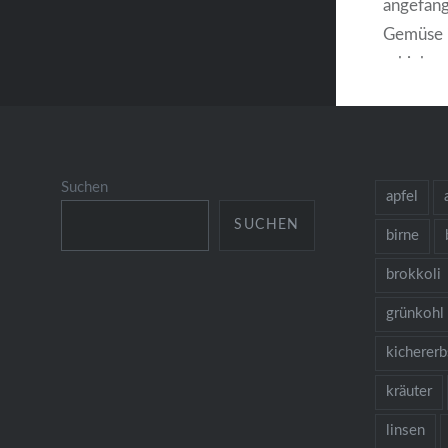
angefang
Gemüse 
schieben
auf dies
Gemüse 
intensiv
würde. B
Suchen
apfel
ich da s
SUCHEN
birne
brokkoli
grünkohl
kicherer
kräuter
linsen