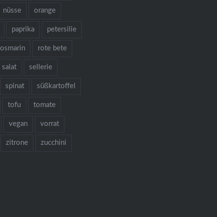
nüsse
orange
paprika
petersilie
rosmarin
rote bete
salat
sellerie
spinat
süßkartoffel
tofu
tomate
vegan
vorrat
zitrone
zucchini