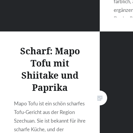
farblich
ergänzen 
Da das R
gesalzen
und wird
während 
Scharf: Mapo
Butter a
Tofu mit
dann ein
bekomm
Shiitake und
Paprika
Mapo Tofu ist ein schön scharfes
Tofu-Gericht aus der Region
Szechuan. Sie ist bekannt für ihre
scharfe Küche, und der