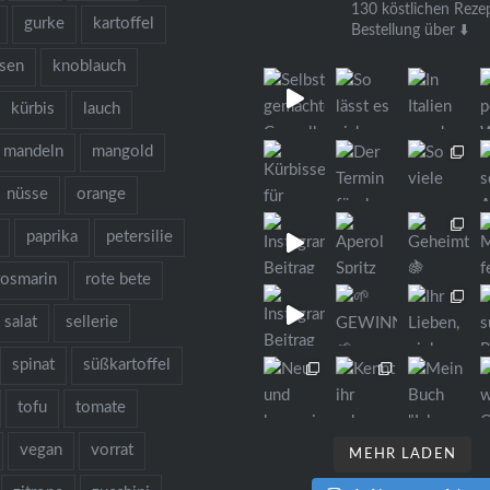
130 köstlichen Reze
gurke
kartoffel
Bestellung über ⬇️
bsen
knoblauch
kürbis
lauch
mandeln
mangold
nüsse
orange
paprika
petersilie
rosmarin
rote bete
salat
sellerie
spinat
süßkartoffel
tofu
tomate
vegan
vorrat
MEHR LADEN