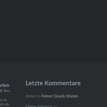
Letzte Kommentare
arten
📗 Neu:
Anne
zu
Feiner Quark-Stuten
e, es
ehr als
Dörte Johnson
zu