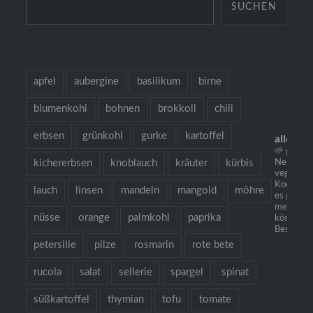
SUCHEN
apfel
aubergine
basilikum
birne
blumenkohl
bohnen
brokkoli
chili
erbsen
grünkohl
gurke
kartoffel
allesau
🌱 grow c
kichererbsen
knoblauch
kräuter
kürbis
Neu: mei
vegetaris
Kochbuch 
lauch
linsen
mandeln
mangold
möhre
es gibt Nu
mehr als
nüsse
orange
palmkohl
paprika
köstliche
Bestellun
petersilie
pilze
rosmarin
rote bete
rucola
salat
sellerie
spargel
spinat
süßkartoffel
thymian
tofu
tomate