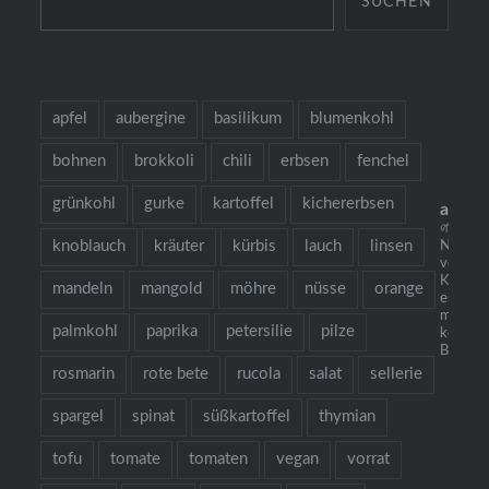
SUCHEN
apfel
aubergine
basilikum
blumenkohl
bohnen
brokkoli
chili
erbsen
fenchel
grünkohl
gurke
kartoffel
kichererbsen
alles
🌱 grow
knoblauch
kräuter
kürbis
lauch
linsen
Neu: m
vegetar
Kochbuc
mandeln
mangold
möhre
nüsse
orange
es gibt 
mehr al
palmkohl
paprika
petersilie
pilze
köstlic
Bestellu
rosmarin
rote bete
rucola
salat
sellerie
spargel
spinat
süßkartoffel
thymian
tofu
tomate
tomaten
vegan
vorrat