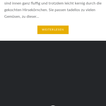
sind innen ganz fluffig und trotzdem leicht kernig durch die
gekochten Hirsekörnchen. Sie passen tadellos zu vielen
Gemüsen, zu dieser…
WEITERLESEN