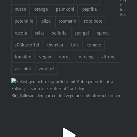
es gibt Nu
mehr als
nüsse
orange
palmkohl
paprika
köstliche
Bestellun
petersilie
pilze
rosmarin
rote bete
rucola
salat
sellerie
spargel
spinat
süßkartoffel
thymian
tofu
tomate
tomaten
vegan
vorrat
wirsing
zitrone
zucchini
zwiebel