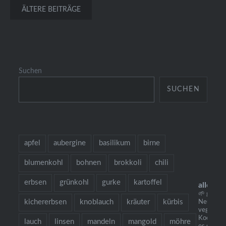
Beitragsnavigation
ÄLTERE BEITRÄGE
Suchen
SUCHEN
apfel
aubergine
basilikum
birne
blumenkohl
bohnen
brokkoli
chili
erbsen
grünkohl
gurke
kartoffel
allesau
🌱 grow c
kichererbsen
knoblauch
kräuter
kürbis
Neu: mei
vegetaris
Kochbuch 
lauch
linsen
mandeln
mangold
möhre