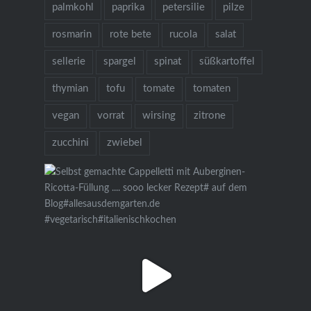
palmkohl
paprika
petersilie
pilze
rosmarin
rote bete
rucola
salat
sellerie
spargel
spinat
süßkartoffel
thymian
tofu
tomate
tomaten
vegan
vorrat
wirsing
zitrone
zucchini
zwiebel