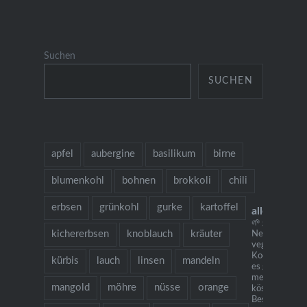
Suchen
SUCHEN
apfel
aubergine
basilikum
birne
blumenkohl
bohnen
brokkoli
chili
erbsen
grünkohl
gurke
kartoffel
allesausde
🌱 grow cook 
kichererbsen
knoblauch
kräuter
Neu: mein
vegetarisches
Kochbuch "Ich
kürbis
lauch
linsen
mandeln
es gibt Nudeln.
mehr als 130
mangold
möhre
nüsse
orange
köstlichen Re
Bestellung übe