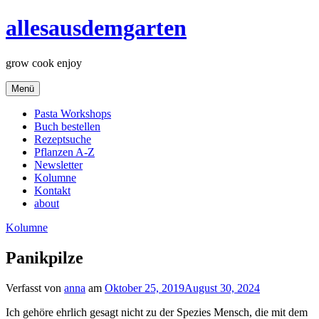
Zum
allesausdemgarten
Inhalt
springen
grow cook enjoy
Menü
Pasta Workshops
Buch bestellen
Rezeptsuche
Pflanzen A-Z
Newsletter
Kolumne
Kontakt
about
Kolumne
Panikpilze
Verfasst von
anna
am
Oktober 25, 2019
August 30, 2024
Ich gehöre ehrlich gesagt nicht zu der Spezies Mensch, die mit dem