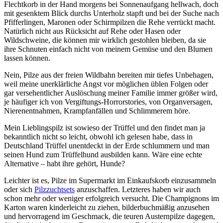
Flechtkorb in der Hand morgens bei Sonnenaufgang hellwach, doch
mit gesenktem Blick durchs Unterholz stapft und bei der Suche nach
Pfifferlingen, Maronen oder Schirmpilzen die Rehe verrückt macht.
Natürlich nicht aus Rücksicht auf Rehe oder Hasen oder
Wildschweine, die können mir wirklich gestohlen bleiben, da sie
ihre Schnuten einfach nicht von meinem Gemüse und den Blumen
lassen können.
Nein, Pilze aus der freien Wildbahn bereiten mir tiefes Unbehagen,
weil meine unerklärliche Angst vor möglichen üblen Folgen oder
gar versehentlicher Auslöschung meiner Familie immer größer wird,
je häufiger ich von Vergiftungs-Horrorstories, von Organversagen,
Nierenentnahmen, Krampfanfällen und Schlimmerem höre.
Mein Lieblingspilz ist sowieso der Trüffel und den findet man ja
bekanntlich nicht so leicht, obwohl ich gelesen habe, dass in
Deutschland Trüffel unentdeckt in der Erde schlummern und man
seinen Hund zum Trüffelhund ausbilden kann. Wäre eine echte
Alternative – habt ihre gehört, Hunde?
Leichter ist es, Pilze im Supermarkt im Einkaufskorb einzusammeln
oder sich
Pilzzuchtsets
anzuschaffen. Letzteres haben wir auch
schon mehr oder weniger erfolgreich versucht. Die Champignons im
Karton waren kinderleicht zu ziehen, bilderbuchmäßig anzusehen
und hervorragend im Geschmack, die teuren Austernpilze dagegen,