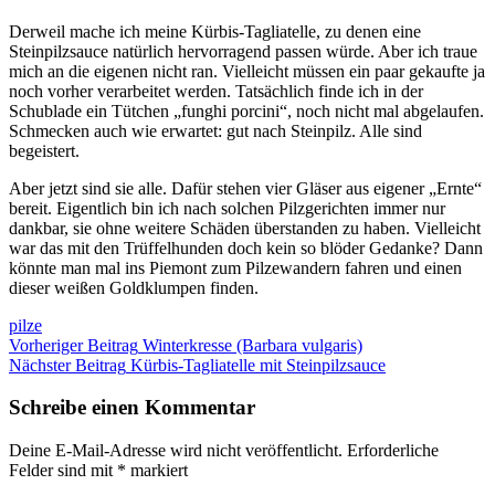
Derweil mache ich meine Kürbis-Tagliatelle, zu denen eine
Steinpilzsauce natürlich hervorragend passen würde. Aber ich traue
mich an die eigenen nicht ran. Vielleicht müssen ein paar gekaufte ja
noch vorher verarbeitet werden. Tatsächlich finde ich in der
Schublade ein Tütchen „funghi porcini“, noch nicht mal abgelaufen.
Schmecken auch wie erwartet: gut nach Steinpilz. Alle sind
begeistert.
Aber jetzt sind sie alle. Dafür stehen vier Gläser aus eigener „Ernte“
bereit. Eigentlich bin ich nach solchen Pilzgerichten immer nur
dankbar, sie ohne weitere Schäden überstanden zu haben. Vielleicht
war das mit den Trüffelhunden doch kein so blöder Gedanke? Dann
könnte man mal ins Piemont zum Pilzewandern fahren und einen
dieser weißen Goldklumpen finden.
pilze
Beitragsnavigation
Vorheriger Beitrag
Winterkresse (Barbara vulgaris)
Nächster Beitrag
Kürbis-Tagliatelle mit Steinpilzsauce
Schreibe einen Kommentar
Deine E-Mail-Adresse wird nicht veröffentlicht.
Erforderliche
Felder sind mit
*
markiert