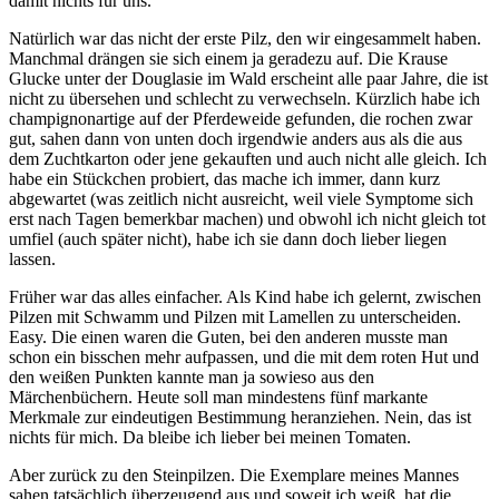
damit nichts für uns.
Natürlich war das nicht der erste Pilz, den wir eingesammelt haben.
Manchmal drängen sie sich einem ja geradezu auf. Die Krause
Glucke unter der Douglasie im Wald erscheint alle paar Jahre, die ist
nicht zu übersehen und schlecht zu verwechseln. Kürzlich habe ich
champignonartige auf der Pferdeweide gefunden, die rochen zwar
gut, sahen dann von unten doch irgendwie anders aus als die aus
dem Zuchtkarton oder jene gekauften und auch nicht alle gleich. Ich
habe ein Stückchen probiert, das mache ich immer, dann kurz
abgewartet (was zeitlich nicht ausreicht, weil viele Symptome sich
erst nach Tagen bemerkbar machen) und obwohl ich nicht gleich tot
umfiel (auch später nicht), habe ich sie dann doch lieber liegen
lassen.
Früher war das alles einfacher. Als Kind habe ich gelernt, zwischen
Pilzen mit Schwamm und Pilzen mit Lamellen zu unterscheiden.
Easy. Die einen waren die Guten, bei den anderen musste man
schon ein bisschen mehr aufpassen, und die mit dem roten Hut und
den weißen Punkten kannte man ja sowieso aus den
Märchenbüchern. Heute soll man mindestens fünf markante
Merkmale zur eindeutigen Bestimmung heranziehen. Nein, das ist
nichts für mich. Da bleibe ich lieber bei meinen Tomaten.
Aber zurück zu den Steinpilzen. Die Exemplare meines Mannes
sahen tatsächlich überzeugend aus und soweit ich weiß, hat die