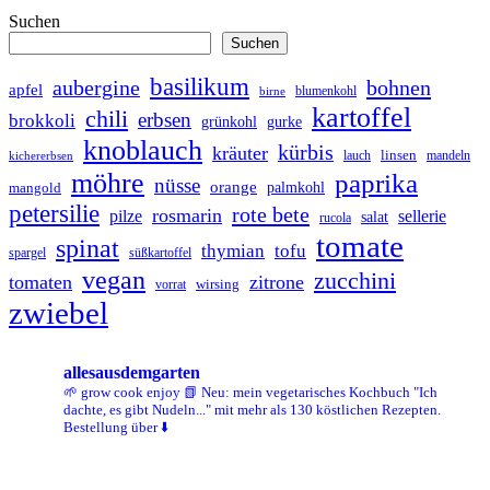
Suchen
Suchen
basilikum
bohnen
aubergine
apfel
blumenkohl
birne
kartoffel
chili
erbsen
brokkoli
grünkohl
gurke
knoblauch
kürbis
kräuter
linsen
lauch
mandeln
kichererbsen
möhre
paprika
nüsse
orange
palmkohl
mangold
petersilie
rote bete
rosmarin
pilze
sellerie
salat
rucola
tomate
spinat
thymian
tofu
spargel
süßkartoffel
vegan
zucchini
tomaten
zitrone
vorrat
wirsing
zwiebel
allesausdemgarten
🌱 grow cook enjoy
📗 Neu: mein vegetarisches Kochbuch "Ich
dachte, es gibt Nudeln..." mit mehr als 130 köstlichen Rezepten.
Bestellung über ⬇️