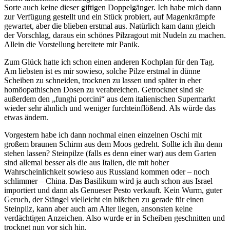
Sorte auch keine dieser giftigen Doppelgänger. Ich habe mich dann
zur Verfügung gestellt und ein Stück probiert, auf Magenkrämpfe
gewartet, aber die blieben erstmal aus. Natürlich kam dann gleich
der Vorschlag, daraus ein schönes Pilzragout mit Nudeln zu machen.
Allein die Vorstellung bereitete mir Panik.
Zum Glück hatte ich schon einen anderen Kochplan für den Tag.
Am liebsten ist es mir sowieso, solche Pilze erstmal in dünne
Scheiben zu schneiden, trocknen zu lassen und später in eher
homöopathischen Dosen zu verabreichen. Getrocknet sind sie
außerdem den „funghi porcini“ aus dem italienischen Supermarkt
wieder sehr ähnlich und weniger furchteinflößend. Als würde das
etwas ändern.
Vorgestern habe ich dann nochmal einen einzelnen Oschi mit
großem braunen Schirm aus dem Moos gedreht. Sollte ich ihn denn
stehen lassen? Steinpilze (falls es denn einer war) aus dem Garten
sind allemal besser als die aus Italien, die mit hoher
Wahrscheinlichkeit sowieso aus Russland kommen oder – noch
schlimmer – China. Das Basilikum wird ja auch schon aus Israel
importiert und dann als Genueser Pesto verkauft. Kein Wurm, guter
Geruch, der Stängel vielleicht ein bißchen zu gerade für einen
Steinpilz, kann aber auch am Alter liegen, ansonsten keine
verdächtigen Anzeichen. Also wurde er in Scheiben geschnitten und
trocknet nun vor sich hin.