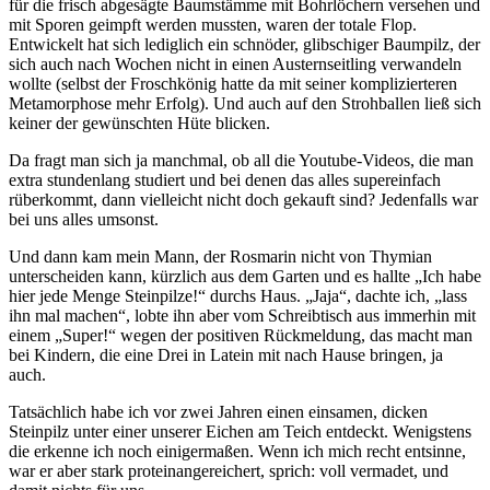
für die frisch abgesägte Baumstämme mit Bohrlöchern versehen und
mit Sporen geimpft werden mussten, waren der totale Flop.
Entwickelt hat sich lediglich ein schnöder, glibschiger Baumpilz, der
sich auch nach Wochen nicht in einen Austernseitling verwandeln
wollte (selbst der Froschkönig hatte da mit seiner komplizierteren
Metamorphose mehr Erfolg). Und auch auf den Strohballen ließ sich
keiner der gewünschten Hüte blicken.
Da fragt man sich ja manchmal, ob all die Youtube-Videos, die man
extra stundenlang studiert und bei denen das alles supereinfach
rüberkommt, dann vielleicht nicht doch gekauft sind? Jedenfalls war
bei uns alles umsonst.
Und dann kam mein Mann, der Rosmarin nicht von Thymian
unterscheiden kann, kürzlich aus dem Garten und es hallte „Ich habe
hier jede Menge Steinpilze!“ durchs Haus. „Jaja“, dachte ich, „lass
ihn mal machen“, lobte ihn aber vom Schreibtisch aus immerhin mit
einem „Super!“ wegen der positiven Rückmeldung, das macht man
bei Kindern, die eine Drei in Latein mit nach Hause bringen, ja
auch.
Tatsächlich habe ich vor zwei Jahren einen einsamen, dicken
Steinpilz unter einer unserer Eichen am Teich entdeckt. Wenigstens
die erkenne ich noch einigermaßen. Wenn ich mich recht entsinne,
war er aber stark proteinangereichert, sprich: voll vermadet, und