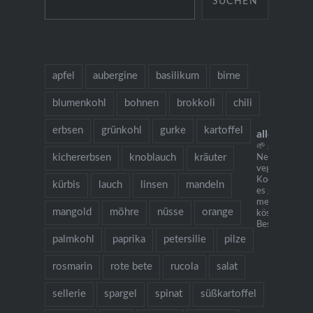
SUCHEN
apfel
aubergine
basilikum
birne
blumenkohl
bohnen
brokkoli
chili
erbsen
grünkohl
gurke
kartoffel
allesausde
🌱 grow cook 
kichererbsen
knoblauch
kräuter
Neu: mein
vegetarisches
Kochbuch "Ich
kürbis
lauch
linsen
mandeln
es gibt Nudeln.
mehr als 130
mangold
möhre
nüsse
orange
köstlichen Re
Bestellung übe
palmkohl
paprika
petersilie
pilze
rosmarin
rote bete
rucola
salat
sellerie
spargel
spinat
süßkartoffel