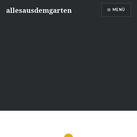
Zum
allesausdemgarten
MENÜ
Inhalt
springen