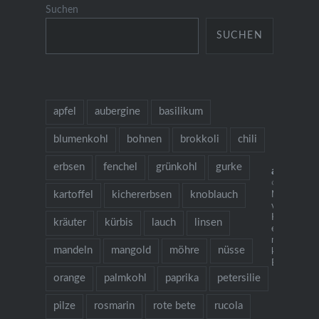
Suchen
SUCHEN
apfel
aubergine
basilikum
blumenkohl
bohnen
brokkoli
chili
erbsen
fenchel
grünkohl
gurke
allesaus
🌱 grow coo
kartoffel
kichererbsen
knoblauch
Neu: mein
vegetarisch
Kochbuch "I
kräuter
kürbis
lauch
linsen
es gibt Nude
mehr als 1
mandeln
mangold
möhre
nüsse
köstlichen 
Bestellung ü
orange
palmkohl
paprika
petersilie
pilze
rosmarin
rote bete
rucola