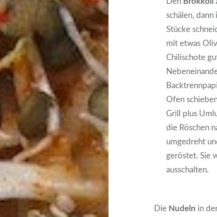
Den
Brokkoli
schälen, dann 
Stücke schneid
mit etwas Oliv
Chilischote gu
Nebeneinander
Backtrennpapi
Ofen schieben
Grill plus Umlu
die Röschen n
umgedreht un
geröstet. Sie 
ausschalten.
Die
Nudeln
in de