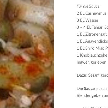
Für die Sauce:
2 EL Cashewmus
3 EL Wasser
3 – 4 EL Tamari S
1 EL Zitronensaft
1 EL Agavendicks
1 EL Shiro Miso P
1 Knoblauchzehe
Ingwer, gerieben
Dazu
: Sesam gerö
Die
Sauce
ist sch
Blender geben und 