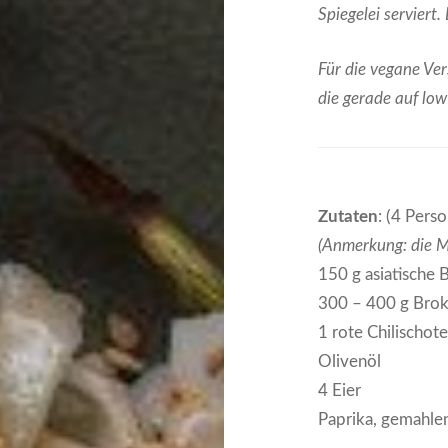
Spiegelei serviert
Für die vegane Ve
die gerade auf low
Zutaten
: (4 Pers
(Anmerkung: die Me
150 g asiatische
300 – 400 g Brok
1 rote Chilischot
Olivenöl
4 Eier
Paprika, gemahle