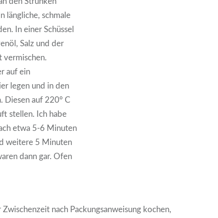
an den Strünken
in längliche, schmale
en. In einer Schüssel
enöl, Salz und der
t vermischen.
 auf ein
er legen und in den
. Diesen auf 220° C
ft stellen. Ich habe
ach etwa 5-6 Minuten
d weitere 5 Minuten
waren dann gar. Ofen
r Zwischenzeit nach Packungsanweisung kochen,