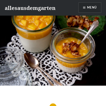
Zum
allesausdemgarten
MENÜ
Inhalt
springen