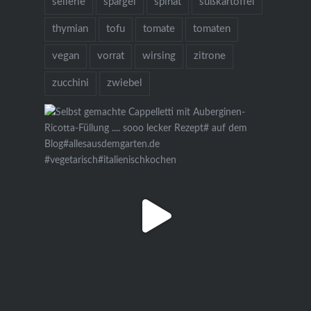
sellerie
spargel
spinat
süßkartoffel
thymian
tofu
tomate
tomaten
vegan
vorrat
wirsing
zitrone
zucchini
zwiebel