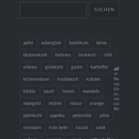
SUCHEN
apfel
aubergine
basilikum
birne
blumenkohl
bohnen
brokkoli
chili
erbsen
grünkohl
gurke
kartoffel
allesausde
🌱 grow cook 
kichererbsen
knoblauch
kräuter
Neu: mein
vegetarisches
Kochbuch "Ich
kürbis
lauch
linsen
mandeln
es gibt Nudeln.
mehr als 130
mangold
möhre
nüsse
orange
köstlichen Re
Bestellung übe
palmkohl
paprika
petersilie
pilze
rosmarin
rote bete
rucola
salat