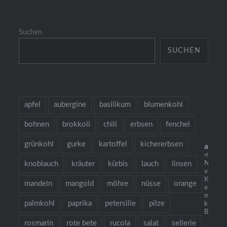
Suchen
SUCHEN
apfel
aubergine
basilikum
blumenkohl
bohnen
brokkoli
chili
erbsen
fenchel
grünkohl
gurke
kartoffel
kichererbsen
alles
🌱 grow
knoblauch
kräuter
kürbis
lauch
linsen
Neu: m
vegetar
Kochbuc
mandeln
mangold
möhre
nüsse
orange
es gibt 
mehr al
palmkohl
paprika
petersilie
pilze
köstlic
Bestellu
rosmarin
rote bete
rucola
salat
sellerie