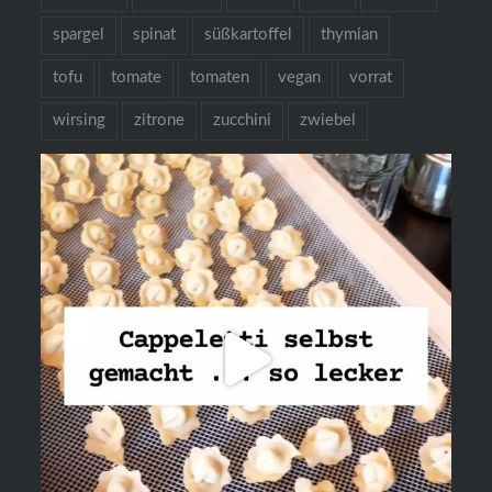
spargel
spinat
süßkartoffel
thymian
tofu
tomate
tomaten
vegan
vorrat
wirsing
zitrone
zucchini
zwiebel