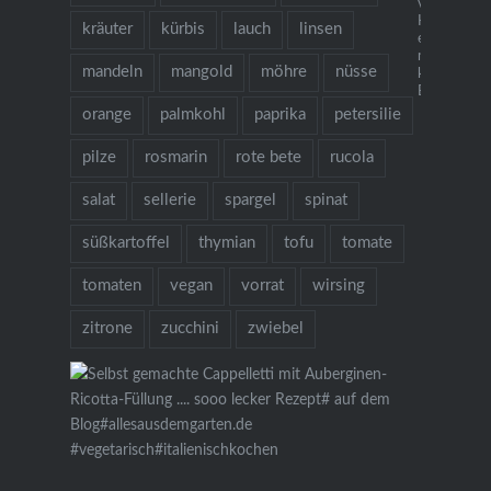
vegetarisch
Kochbuch "I
kräuter
kürbis
lauch
linsen
es gibt Nude
mehr als 1
mandeln
mangold
möhre
nüsse
köstlichen 
Bestellung ü
orange
palmkohl
paprika
petersilie
pilze
rosmarin
rote bete
rucola
salat
sellerie
spargel
spinat
süßkartoffel
thymian
tofu
tomate
tomaten
vegan
vorrat
wirsing
zitrone
zucchini
zwiebel