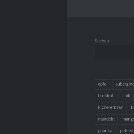
Suchen
apfel
aubergin
brokkoli
chili
kichererbsen
k
mandeln
mang
paprika
petersi