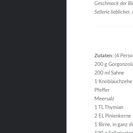
Geschmack der Birn
Sellerie lieblicher
Zutaten
: (4 Pers
200 g Gorgonzol
200 ml Sahne
1 Knoblauchzehe
Pfeffer
Meersalz
1 TL Thymian
2 EL Pinienkerne
1 Birne, in ganz 