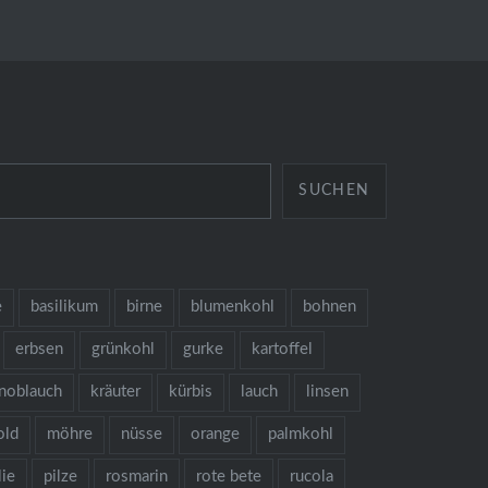
SUCHEN
e
basilikum
birne
blumenkohl
bohnen
erbsen
grünkohl
gurke
kartoffel
noblauch
kräuter
kürbis
lauch
linsen
old
möhre
nüsse
orange
palmkohl
lie
pilze
rosmarin
rote bete
rucola