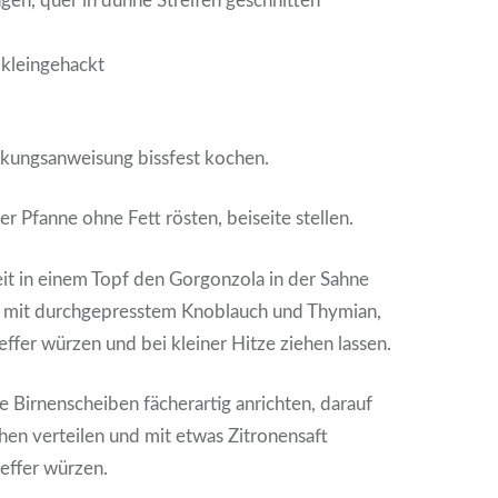
ngen, quer in dünne Streifen geschnitten
, kleingehackt
ckungsanweisung bissfest kochen.
er Pfanne ohne Fett rösten, beiseite stellen.
it in einem Topf den Gorgonzola in der Sahne
, mit durchgepresstem Knoblauch und Thymian,
effer würzen und bei kleiner Hitze ziehen lassen.
ie Birnenscheiben fächerartig anrichten, darauf
chen verteilen und mit etwas Zitronensaft
feffer würzen.