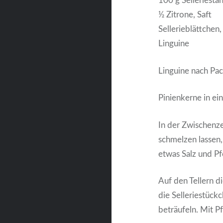
100 g Selleriesta
½ Zitrone, Saft
Sellerieblättchen
Linguine
Linguine nach Pa
Pinienkerne in ein
In der Zwischenze
schmelzen lassen
etwas Salz und Pf
Auf den Tellern d
die Selleriestück
beträufeln. Mit P