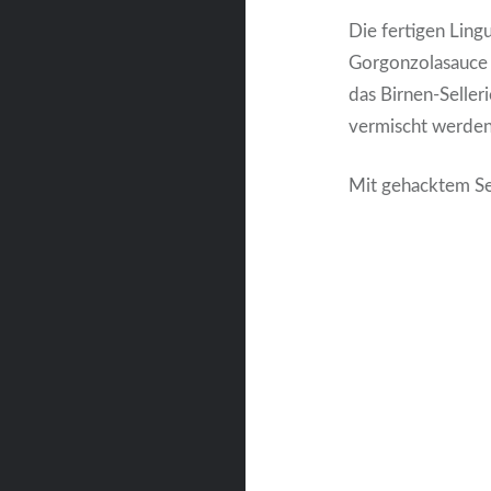
Die fertigen Ling
Gorgonzolasauce 
das Birnen-Seller
vermischt werden
Mit gehacktem Se
Beitragsnavigati