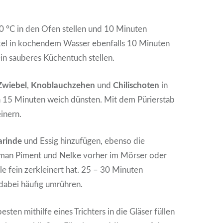
z
0 °C in den Ofen stellen und 10 Minuten
kel in kochendem Wasser ebenfalls 10 Minuten
 ein sauberes Küchentuch stellen.
Zwiebel
,
Knoblauchzehen
und
Chilischoten
in
15 Minuten weich dünsten. Mit dem Pürierstab
inern.
arinde
und Essig hinzufügen, ebenso die
 man Piment und Nelke vorher im Mörser oder
 fein zerkleinert hat. 25 – 30 Minuten
 dabei häufig umrühren.
ten mithilfe eines Trichters in die Gläser füllen