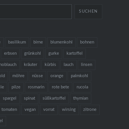
SUCHEN
e
basilikum
birne
blumenkohl
bohnen
erbsen
grünkohl
gurke
kartoffel
noblauch
kräuter
kürbis
lauch
linsen
old
möhre
nüsse
orange
palmkohl
lie
pilze
rosmarin
rote bete
rucola
spargel
spinat
süßkartoffel
thymian
tomaten
vegan
vorrat
wirsing
zitrone
el