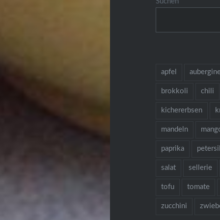
Suchen
apfel
aubergin
brokkoli
chili
kichererbsen
k
mandeln
mang
paprika
petersi
salat
sellerie
tofu
tomate
zucchini
zwieb