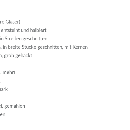
ere Gläser)
entsteint und halbiert
in Streifen geschnitten
, in breite Stücke geschnitten, mit Kernen
, grob gehackt
. mehr)
g
mark
z
l, gemahlen
len