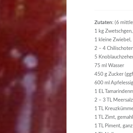
Zutaten
: (6 mittl
1 kg Zwetschgen, 
1 kleine Zwiebel, 
2 – 4 Chilischoten
5 Knoblauchzehen
75 ml Wasser
450 g Zucker (ggf
600 ml Apfelessi
1 EL Tamarinden
2 – 3 TL Meersal
1 TL Kreuzkümme
1 TL Zimt, gemah
1 TL Piment, ganz