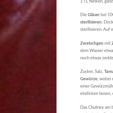
1 TL Nelken, gan
Die
Gläser
bei 10
sterilisieren
. Dec
sterilisieren. Auf
Zwetschgen
mit
dem Wasser etwa 
noch etwas zerkle
Zucker, Salz,
Tam
Gewürze
, wobei
einer Gewürzmühle
eindicken lassen,
Das Chutney am bes