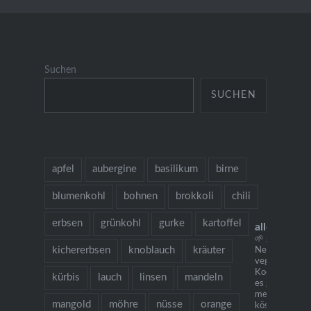
Suchen
SUCHEN
apfel
aubergine
basilikum
birne
blumenkohl
bohnen
brokkoli
chili
erbsen
grünkohl
gurke
kartoffel
allesausde
🌱 grow cook 
kichererbsen
knoblauch
kräuter
Neu: mein
vegetarisches
Kochbuch "Ich
kürbis
lauch
linsen
mandeln
es gibt Nudeln.
mehr als 130
mangold
möhre
nüsse
orange
köstlichen Re