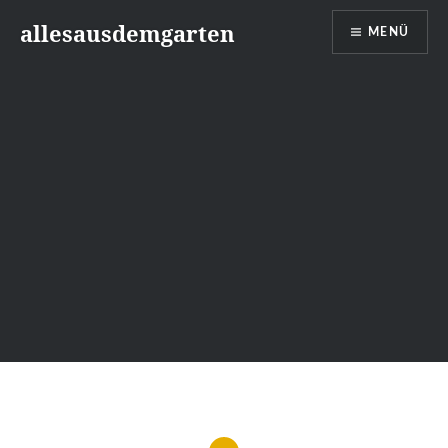
Zum
allesausdemgarten
MENÜ
Inhalt
springen