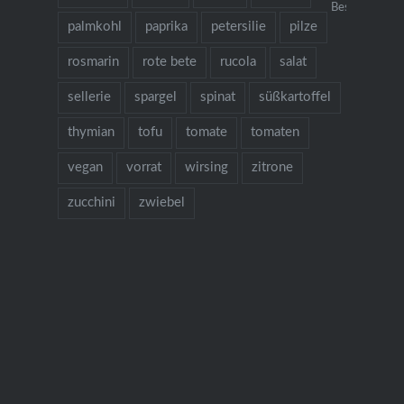
Bestellung übe
palmkohl
paprika
petersilie
pilze
rosmarin
rote bete
rucola
salat
sellerie
spargel
spinat
süßkartoffel
thymian
tofu
tomate
tomaten
vegan
vorrat
wirsing
zitrone
zucchini
zwiebel