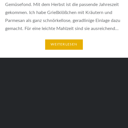
Gemüsefond. Mit dem Herbst ist die passende Jahreszeit
gekommen. Ich habe Grießklößchen mit Kräutern und
Parmesan als ganz schnörkellose, geradlinige Einlage dazu
gemacht. Für eine leichte Mahlzeit sind sie ausreichend…
WEITERLESEN