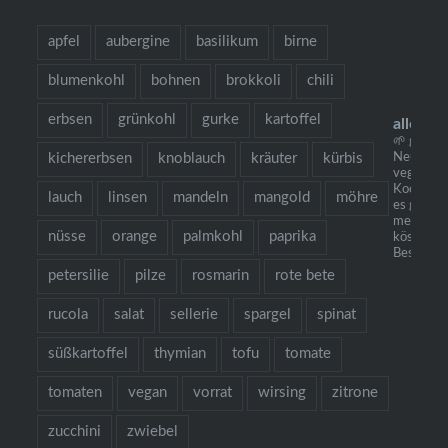
apfel
aubergine
basilikum
birne
blumenkohl
bohnen
brokkoli
chili
erbsen
grünkohl
gurke
kartoffel
allesau
🌱 grow c
kichererbsen
knoblauch
kräuter
kürbis
Neu: mei
vegetaris
Kochbuch 
lauch
linsen
mandeln
mangold
möhre
es gibt Nu
mehr als
nüsse
orange
palmkohl
paprika
köstliche
Bestellun
petersilie
pilze
rosmarin
rote bete
rucola
salat
sellerie
spargel
spinat
süßkartoffel
thymian
tofu
tomate
tomaten
vegan
vorrat
wirsing
zitrone
zucchini
zwiebel