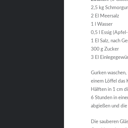
2,5 kg Schmorgu
2 El Meersalz
1 l Wasser
0,5 l Essig (Apfel
1 El Salz, nach 
300 g Zucker
3 El Einlegegewü
Gurken waschen, 
einem Löffel das 
Hälften in 1 cm d
6 Stunden in eine
abgießen und die 
Die sauberen Gläse