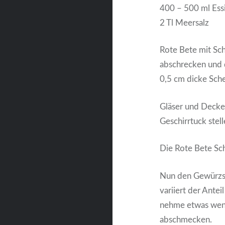
400 – 500 ml Ess
2 Tl Meersalz
Rote Bete mit Sc
abschrecken und d
0,5 cm dicke Sch
Gläser und Deckel 
Geschirrtuck stell
Die Rote Bete Sch
Nun den Gewürzsu
variiert der Ante
nehme etwas wenig
abschmecken.