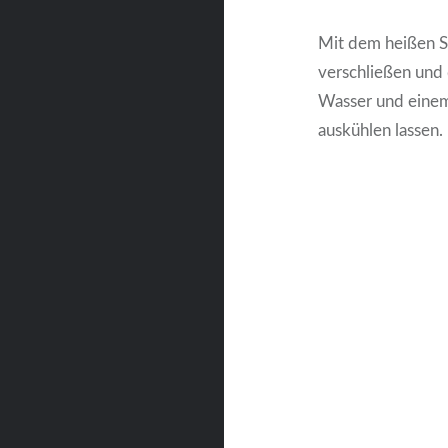
Mit dem heißen Su
verschließen und
Wasser und einem
auskühlen lassen.
Beitragsnavigati