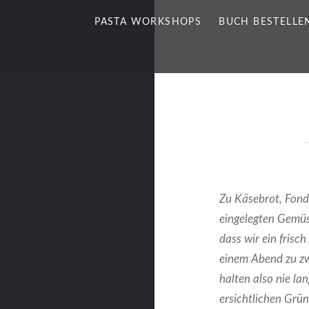
PASTA WORKSHOPS
BUCH BESTELLE
Zu Käsebrot, Fondu
eingelegten Gemüs
dass wir ein frisc
einem Abend zu zw
halten also nie la
ersichtlichen Grü