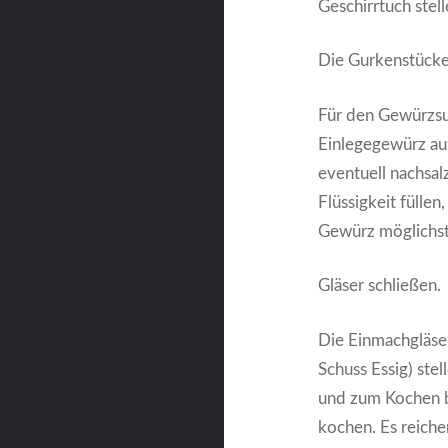
Geschirrtuch stell
Die Gurkenstücke 
Für den Gewürzsud
Einlegegewürz au
eventuell nachsal
Flüssigkeit fülle
Gewürz möglichst 
Gläser schließen.
Die Einmachgläse
Schuss Essig) ste
und zum Kochen b
kochen. Es reiche