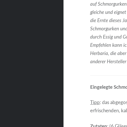
auf Schmorgurken 
gleiche und eignet
die Ernte dieses J
Schmorgurken und 
durch Essig und Gu
Empfehlen kann i
Herbaria, die abe
anderer Hersteller
Eingelegte Schm
Tipp
: das abgego
erfrischenden, k
Zutaten
: (6 Gläse