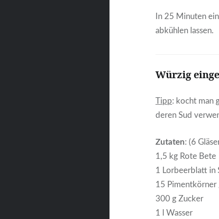
In 25 Minuten ei
abkühlen lassen.
Würzig einge
Tipp
: kocht man g
deren Sud verwe
Zutaten
: (6 Gläse
1,5 kg Rote Bete
1 Lorbeerblatt i
15 Pimentkörner
300 g Zucker
1 l Wasser