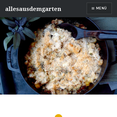
Zum
allesausdemgarten
MENÜ
Inhalt
springen