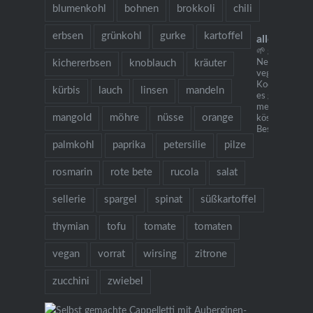
blumenkohl
bohnen
brokkoli
chili
erbsen
grünkohl
gurke
kartoffel
allesausde
🌱 grow cook 
kichererbsen
knoblauch
kräuter
Neu: mein
vegetarisches
Kochbuch "Ich
kürbis
lauch
linsen
mandeln
es gibt Nudeln.
mehr als 130
mangold
möhre
nüsse
orange
köstlichen Re
Bestellung übe
palmkohl
paprika
petersilie
pilze
rosmarin
rote bete
rucola
salat
sellerie
spargel
spinat
süßkartoffel
thymian
tofu
tomate
tomaten
vegan
vorrat
wirsing
zitrone
zucchini
zwiebel