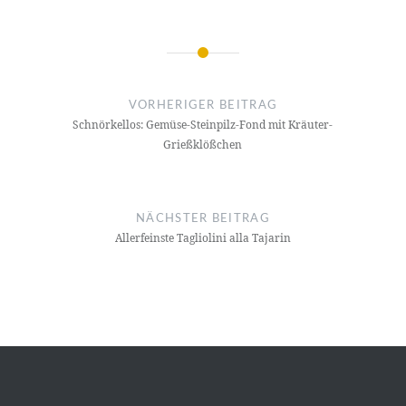
Beitragsnavigation
VORHERIGER BEITRAG
Schnörkellos: Gemüse-Steinpilz-Fond mit Kräuter-
Grießklößchen
NÄCHSTER BEITRAG
Allerfeinste Tagliolini alla Tajarin