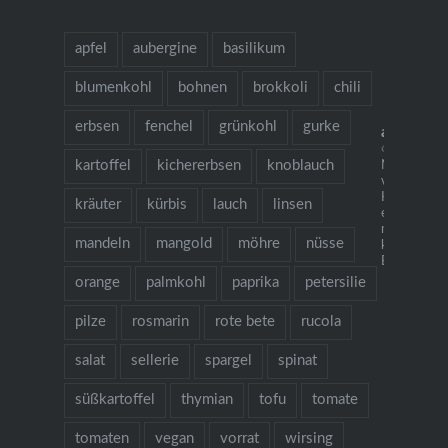
apfel
aubergine
basilikum
blumenkohl
bohnen
brokkoli
chili
erbsen
fenchel
grünkohl
gurke
allesaus
🌱 grow coo
kartoffel
kichererbsen
knoblauch
Neu: mein
vegetarisch
Kochbuch "I
kräuter
kürbis
lauch
linsen
es gibt Nude
mehr als 1
mandeln
mangold
möhre
nüsse
köstlichen 
Bestellung ü
orange
palmkohl
paprika
petersilie
pilze
rosmarin
rote bete
rucola
salat
sellerie
spargel
spinat
süßkartoffel
thymian
tofu
tomate
tomaten
vegan
vorrat
wirsing