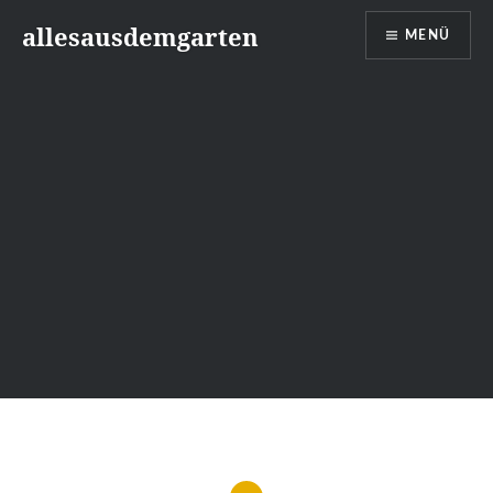
Zum
allesausdemgarten
MENÜ
Inhalt
springen