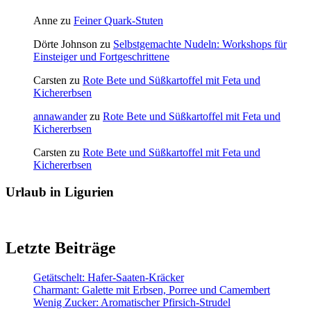
Anne
zu
Feiner Quark-Stuten
Dörte Johnson
zu
Selbstgemachte Nudeln: Workshops für
Einsteiger und Fortgeschrittene
Carsten
zu
Rote Bete und Süßkartoffel mit Feta und
Kichererbsen
annawander
zu
Rote Bete und Süßkartoffel mit Feta und
Kichererbsen
Carsten
zu
Rote Bete und Süßkartoffel mit Feta und
Kichererbsen
Urlaub in Ligurien
Letzte Beiträge
Getätschelt: Hafer-Saaten-Kräcker
Charmant: Galette mit Erbsen, Porree und Camembert
Wenig Zucker: Aromatischer Pfirsich-Strudel