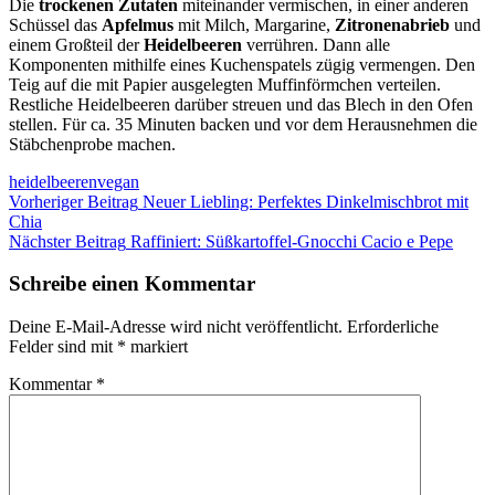
Die
trockenen Zutaten
miteinander vermischen, in einer anderen
Schüssel das
Apfelmus
mit Milch, Margarine,
Zitronenabrieb
und
einem Großteil der
Heidelbeeren
verrühren. Dann alle
Komponenten mithilfe eines Kuchenspatels zügig vermengen. Den
Teig auf die mit Papier ausgelegten Muffinförmchen verteilen.
Restliche Heidelbeeren darüber streuen und das Blech in den Ofen
stellen. Für ca. 35 Minuten backen und vor dem Herausnehmen die
Stäbchenprobe machen.
heidelbeeren
vegan
Beitragsnavigation
Vorheriger Beitrag
Neuer Liebling: Perfektes Dinkelmischbrot mit
Chia
Nächster Beitrag
Raffiniert: Süßkartoffel-Gnocchi Cacio e Pepe
Schreibe einen Kommentar
Deine E-Mail-Adresse wird nicht veröffentlicht.
Erforderliche
Felder sind mit
*
markiert
Kommentar
*