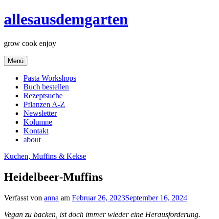
Zum
allesausdemgarten
Inhalt
springen
grow cook enjoy
Menü
Pasta Workshops
Buch bestellen
Rezeptsuche
Pflanzen A-Z
Newsletter
Kolumne
Kontakt
about
Kuchen, Muffins & Kekse
Heidelbeer-Muffins
Verfasst von
anna
am
Februar 26, 2023
September 16, 2024
Vegan zu backen, ist doch immer wieder eine Herausforderung.