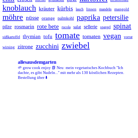
fenchel
kichererbsen
knoblauch
kürbis
kräuter
linsen
mangold
lauch
mandeln
möhre
paprika
petersilie
nüsse
orange
palmkohl
spinat
rote bete
rosmarin
pilze
sellerie
salat
spargel
rucola
tomate
vegan
tomaten
thymian
tofu
vorrat
süßkartoffel
zwiebel
zucchini
zitrone
wirsing
allesausdemgarten
🌱 grow cook enjoy
📗 Neu: mein vegetarisches Kochbuch "Ich
dachte, es gibt Nudeln..." mit mehr als 130 köstlichen Rezepten.
Bestellung über ⬇️