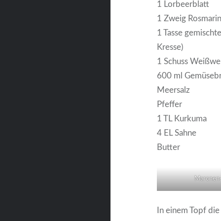
1 Lorbeerblatt
1 Zweig Rosmari
1 Tasse gemischte 
Kresse)
1 Schuss Weißwe
600 ml Gemüseb
Meersalz
Pfeffer
1 TL Kurkuma
4 EL Sahne
Butter
Maronen
In einem Topf di