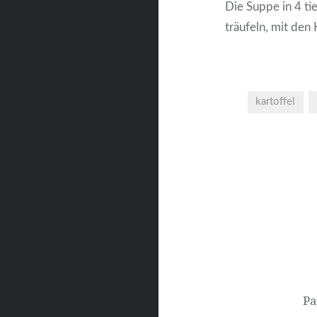
Die Suppe in 4 tie
träufeln, mit den
kartoffel
Beitragsnavigati
Pa