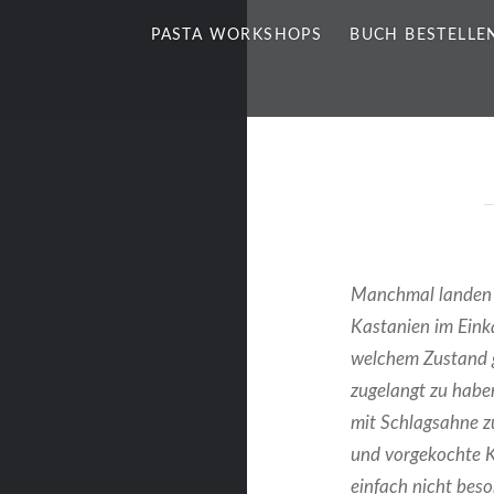
PASTA WORKSHOPS
BUCH BESTELLE
Manchmal landen 
Kastanien im Einka
welchem Zustand g
zugelangt zu habe
mit Schlagsahne z
und vorgekochte K
einfach nicht beso