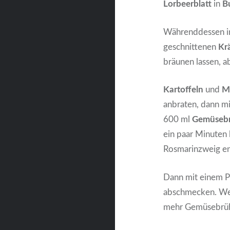
Lorbeerblatt
in
B
Währenddessen in
geschnittenen
Krä
bräunen lassen, 
Kartoffeln
und
M
anbraten, dann m
600 ml
Gemüseb
ein paar Minuten 
Rosmarinzweig e
Dann mit einem Pü
abschmecken. Wer 
mehr Gemüsebrüh