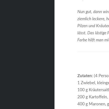
Nun gut, dann wir
ziemlich leckere, 
Pilzen und Kräuter
lässt. Das lästige 
Farbe hilft man m
Zutaten
: (4 Pers
1 Zwiebel, kleing
100 g Kräutersaitl
200 g Kartoffeln,
400 g Maronen, 