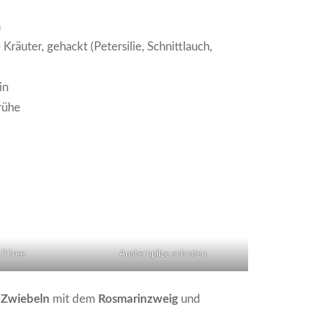
n
Kräuter, gehackt (Petersilie, Schnittlauch,
in
rühe
-Püree
Austernpilze anbraten
e
Zwiebeln
mit dem
Rosmarinzweig
und