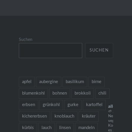
Suchen
SUCHEN
apfel
aubergine
basilikum
birne
blumenkohl
bohnen
brokkoli
chili
erbsen
grünkohl
gurke
kartoffel
allesausde
🌱 grow cook 
kichererbsen
knoblauch
kräuter
Neu: mein
vegetarisches
Kochbuch "Ich
kürbis
lauch
linsen
mandeln
es gibt Nudeln.