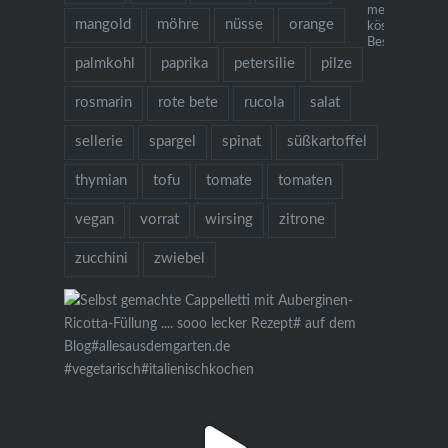
mehr als 130
mangold
möhre
nüsse
orange
köstlichen Re
Bestellung übe
palmkohl
paprika
petersilie
pilze
rosmarin
rote bete
rucola
salat
sellerie
spargel
spinat
süßkartoffel
thymian
tofu
tomate
tomaten
vegan
vorrat
wirsing
zitrone
zucchini
zwiebel