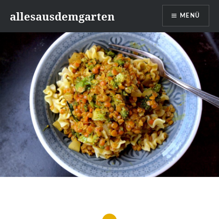
Zum
allesausdemgarten
MENÜ
Inhalt
springen