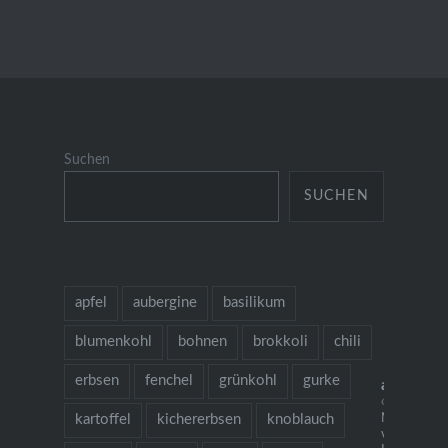
Suchen
SUCHEN
apfel
aubergine
basilikum
blumenkohl
bohnen
brokkoli
chili
erbsen
fenchel
grünkohl
gurke
allesaus
🌱 grow coo
kartoffel
kichererbsen
knoblauch
Neu: mein
vegetarisch