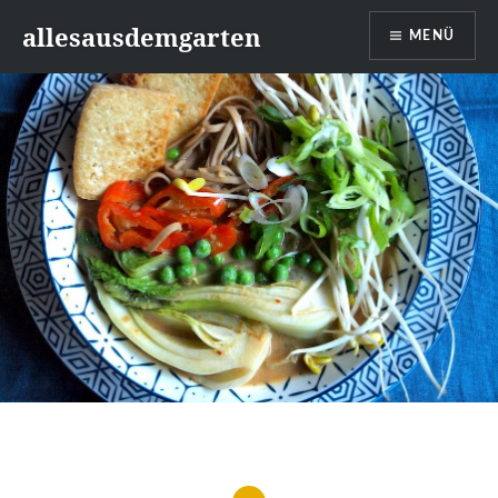
Zum
allesausdemgarten
MENÜ
Inhalt
springen