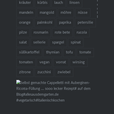
Kochbuch "I
kräuter
kürbis
lauch
linsen
es gibt Nude
mehr als 1
mandeln
mangold
möhre
nüsse
köstlichen 
Bestellung ü
orange
palmkohl
paprika
petersilie
pilze
rosmarin
rote bete
rucola
salat
sellerie
spargel
spinat
süßkartoffel
thymian
tofu
tomate
tomaten
vegan
vorrat
wirsing
zitrone
zucchini
zwiebel