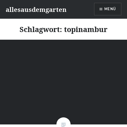
Zum
allesausdemgarten
MENÜ
Inhalt
springen
Schlagwort:
topinambur