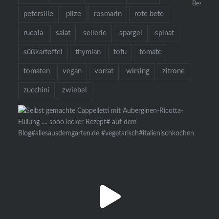
Bestellun
petersilie
pilze
rosmarin
rote bete
rucola
salat
sellerie
spargel
spinat
süßkartoffel
thymian
tofu
tomate
tomaten
vegan
vorrat
wirsing
zitrone
zucchini
zwiebel