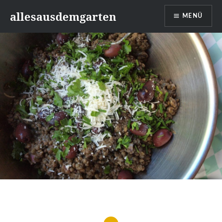
Zum
allesausdemgarten
MENÜ
Inhalt
springen