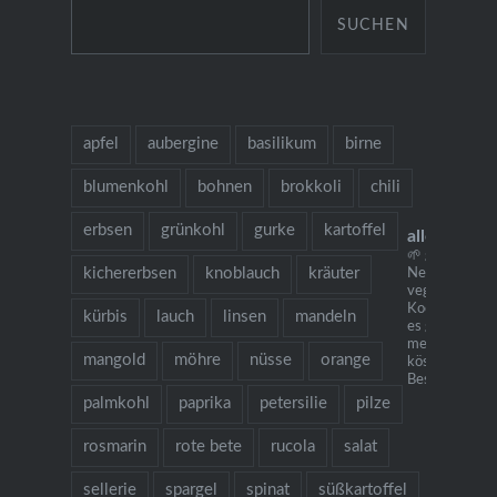
SUCHEN
apfel
aubergine
basilikum
birne
blumenkohl
bohnen
brokkoli
chili
erbsen
grünkohl
gurke
kartoffel
allesausde
🌱 grow cook 
kichererbsen
knoblauch
kräuter
Neu: mein
vegetarisches
Kochbuch "Ich
kürbis
lauch
linsen
mandeln
es gibt Nudeln.
mehr als 130
mangold
möhre
nüsse
orange
köstlichen Re
Bestellung übe
palmkohl
paprika
petersilie
pilze
rosmarin
rote bete
rucola
salat
sellerie
spargel
spinat
süßkartoffel