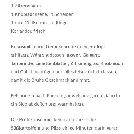
1 Zitronengras
1 Knoblauchzehe, in Scheiben
1 rote Chilischote, in Ringe
Koriander, frisch
Kokosmilch
und
Gemüsebrühe
in einem Topf
erhitzen. Währenddessen
Ingwer
,
Galgant
,
Tamarinde
,
Limettenblätter
,
Zitronengras
,
Knoblauch
und
Chili
hinzufügen und alles leise köcheln lassen,
damit die Brühe Geschmack annimmt.
Reisnudeln
nach Packungsanweisung garen, dann in
ein Sieb abgießen und warmhalten.
Die Brühe abschmecken, dann zuerst die
Süßkartoffeln
und
Pilze
einige Minuten darin garen,