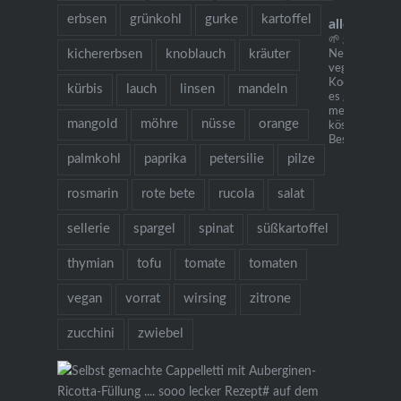
erbsen
grünkohl
gurke
kartoffel
allesausde
🌱 grow cook 
kichererbsen
knoblauch
kräuter
Neu: mein
vegetarisches
Kochbuch "Ich
kürbis
lauch
linsen
mandeln
es gibt Nudeln.
mehr als 130
mangold
möhre
nüsse
orange
köstlichen Re
Bestellung übe
palmkohl
paprika
petersilie
pilze
rosmarin
rote bete
rucola
salat
sellerie
spargel
spinat
süßkartoffel
thymian
tofu
tomate
tomaten
vegan
vorrat
wirsing
zitrone
zucchini
zwiebel