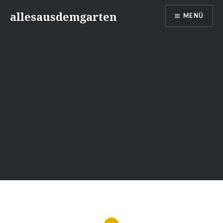
Zum
allesausdemgarten
MENÜ
Inhalt
springen