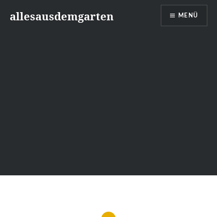
Zum
allesausdemgarten
MENÜ
Inhalt
springen