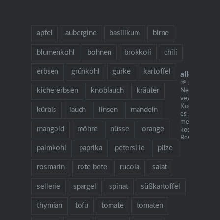
apfel
aubergine
basilikum
birne
blumenkohl
bohnen
brokkoli
chili
erbsen
grünkohl
gurke
kartoffel
allesausde
🌱 grow cook 
kichererbsen
knoblauch
kräuter
Neu: mein
vegetarisches
Kochbuch "Ich
kürbis
lauch
linsen
mandeln
es gibt Nudeln.
mehr als 130
mangold
möhre
nüsse
orange
köstlichen Re
Bestellung übe
palmkohl
paprika
petersilie
pilze
rosmarin
rote bete
rucola
salat
sellerie
spargel
spinat
süßkartoffel
thymian
tofu
tomate
tomaten