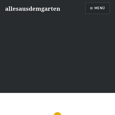
Zum
allesausdemgarten
MENÜ
Inhalt
springen