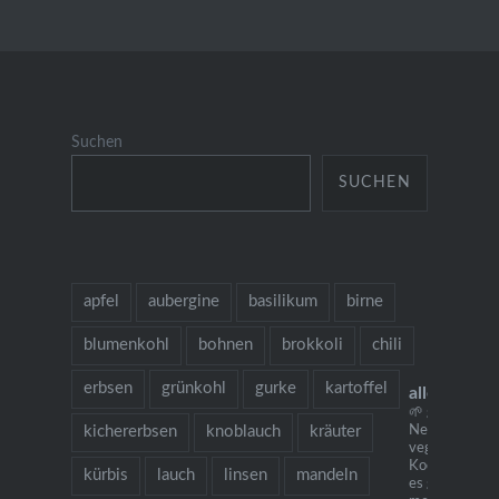
Suchen
SUCHEN
apfel
aubergine
basilikum
birne
blumenkohl
bohnen
brokkoli
chili
erbsen
grünkohl
gurke
kartoffel
allesausde
🌱 grow cook 
kichererbsen
knoblauch
kräuter
Neu: mein
vegetarisches
Kochbuch "Ich
kürbis
lauch
linsen
mandeln
es gibt Nudeln.