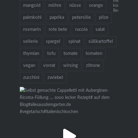
mehr als 130
mangold
möhre
nüsse
orange
köstlichen Re
Bestellung übe
palmkohl
paprika
petersilie
pilze
rosmarin
rote bete
rucola
salat
sellerie
spargel
spinat
süßkartoffel
thymian
tofu
tomate
tomaten
vegan
vorrat
wirsing
zitrone
zucchini
zwiebel