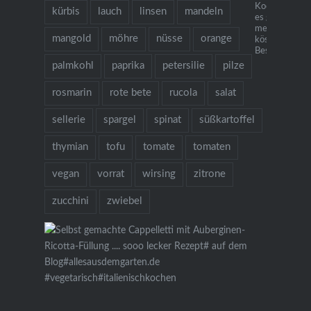
Kochbuch "Ich
kürbis
lauch
linsen
mandeln
es gibt Nudeln.
mehr als 130
mangold
möhre
nüsse
orange
köstlichen Re
Bestellung übe
palmkohl
paprika
petersilie
pilze
rosmarin
rote bete
rucola
salat
sellerie
spargel
spinat
süßkartoffel
thymian
tofu
tomate
tomaten
vegan
vorrat
wirsing
zitrone
zucchini
zwiebel