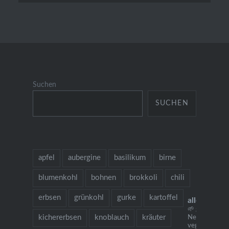
Suchen
SUCHEN
apfel
aubergine
basilikum
birne
blumenkohl
bohnen
brokkoli
chili
erbsen
grünkohl
gurke
kartoffel
allesausde
🌱 grow cook 
kichererbsen
knoblauch
kräuter
Neu: mein
vegetarisches