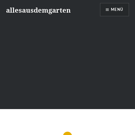
Zum
allesausdemgarten
MENÜ
Inhalt
springen