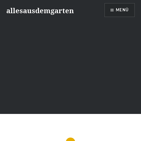
Zum
allesausdemgarten
MENÜ
Inhalt
springen