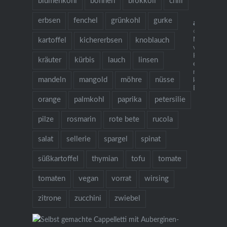
blumenkohl
bohnen
brokkoli
chili
erbsen
fenchel
grünkohl
gurke
allesaus
🌱 grow coo
kartoffel
kichererbsen
knoblauch
Neu: mein
vegetarisch
Kochbuch "I
kräuter
kürbis
lauch
linsen
es gibt Nude
mehr als 1
mandeln
mangold
möhre
nüsse
köstlichen 
Bestellung ü
orange
palmkohl
paprika
petersilie
pilze
rosmarin
rote bete
rucola
salat
sellerie
spargel
spinat
süßkartoffel
thymian
tofu
tomate
tomaten
vegan
vorrat
wirsing
zitrone
zucchini
zwiebel