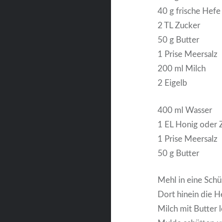
40 g frische Hefe
2 TL Zucker
50 g Butter
1 Prise Meersalz
200 ml Milch
2 Eigelb
400 ml Wasser
1 EL Honig oder 
1 Prise Meersalz
50 g Butter
Mehl in eine Schü
Dort hinein die 
Milch mit Butter l