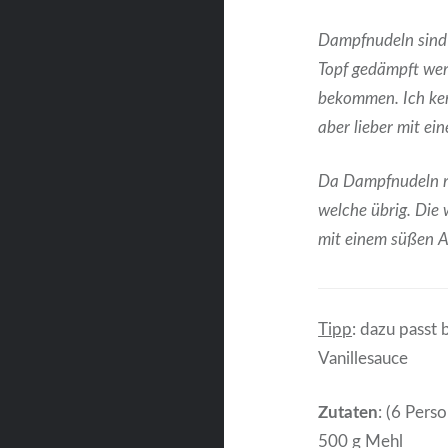
Dampfnudeln sind 
Topf gedämpft we
bekommen. Ich ken
aber lieber mit ein
Da Dampfnudeln re
welche übrig. Die
mit einem süßen Au
Tipp
: dazu passt
Vanillesauce
Zutaten
: (6 Pers
500 g Mehl