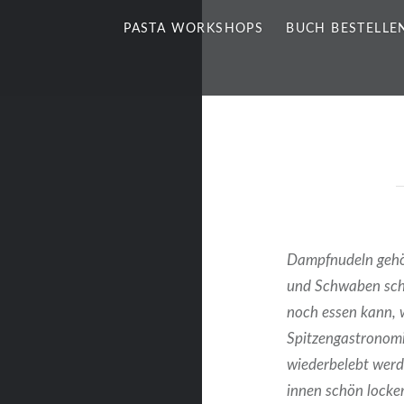
PASTA WORKSHOPS
BUCH BESTELLE
Dampfnudeln gehö
und Schwaben
sch
noch essen kann, w
Spitzengastronomi
wiederbelebt werd
innen schön locker