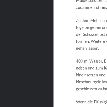
Mulde schütten u
zusammenrühren. 
Zu dem Mehl nun
Eigelbe geben und
der Schüssel löst
formen. Weitere
gehen lassen.
400 ml Wasser, Bu
geben und zum Ko
hineinsetzen und
hinschmurgeln las
geschlossen zu ha
Wenn die Flüssig