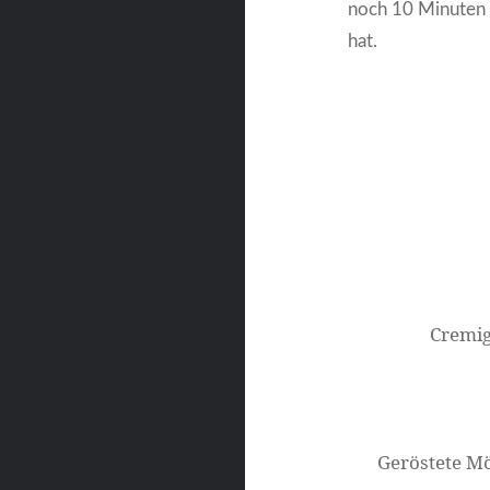
noch 10 Minuten w
hat.
Beitragsnavigati
Cremig
Geröstete M