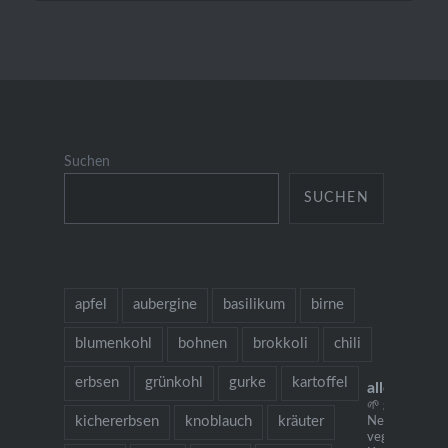
Suchen
SUCHEN
apfel
aubergine
basilikum
birne
blumenkohl
bohnen
brokkoli
chili
erbsen
grünkohl
gurke
kartoffel
allesausde
🌱 grow cook 
kichererbsen
knoblauch
kräuter
Neu: mein
vegetarisches