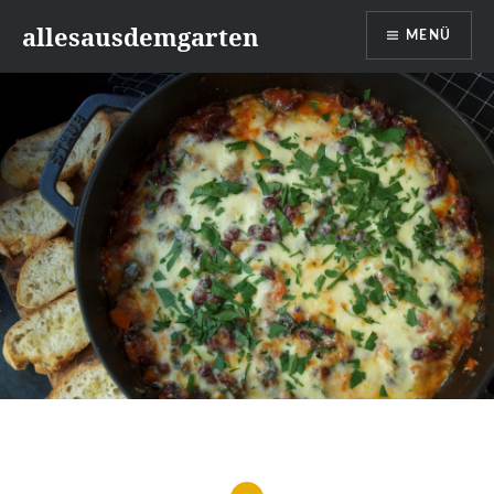
Zum
allesausdemgarten
MENÜ
Inhalt
springen