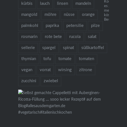
Kochbuch "Ich
kürbis
lauch
linsen
mandeln
es gibt Nudeln.
mehr als 130
mangold
möhre
nüsse
orange
köstlichen Re
Bestellung übe
palmkohl
paprika
petersilie
pilze
rosmarin
rote bete
rucola
salat
sellerie
spargel
spinat
süßkartoffel
thymian
tofu
tomate
tomaten
vegan
vorrat
wirsing
zitrone
zucchini
zwiebel