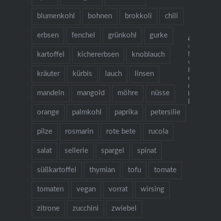
blumenkohl
bohnen
brokkoli
chili
erbsen
fenchel
grünkohl
gurke
allesaus
🌱 grow coo
kartoffel
kichererbsen
knoblauch
Neu: mein
vegetarisch
Kochbuch "I
kräuter
kürbis
lauch
linsen
es gibt Nude
mehr als 1
mandeln
mangold
möhre
nüsse
köstlichen 
Bestellung ü
orange
palmkohl
paprika
petersilie
pilze
rosmarin
rote bete
rucola
salat
sellerie
spargel
spinat
süßkartoffel
thymian
tofu
tomate
tomaten
vegan
vorrat
wirsing
zitrone
zucchini
zwiebel