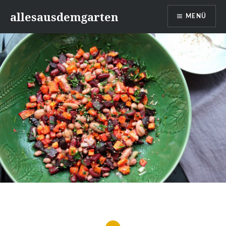
Zum
allesausdemgarten
MENÜ
Inhalt
springen