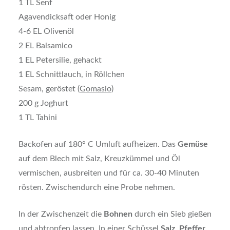
1 TL Senf
Agavendicksaft oder Honig
4-6 EL Olivenöl
2 EL Balsamico
1 EL Petersilie, gehackt
1 EL Schnittlauch, in Röllchen
Sesam, geröstet (
Gomasio
)
200 g Joghurt
1 TL Tahini
Backofen auf 180° C Umluft aufheizen. Das
Gemüse
auf dem Blech mit Salz, Kreuzkümmel und Öl
vermischen, ausbreiten und für ca. 30-40 Minuten
rösten. Zwischendurch eine Probe nehmen.
In der Zwischenzeit die
Bohnen
durch ein Sieb gießen
und abtropfen lassen. In einer Schüssel
Salz
,
Pfeffer
,