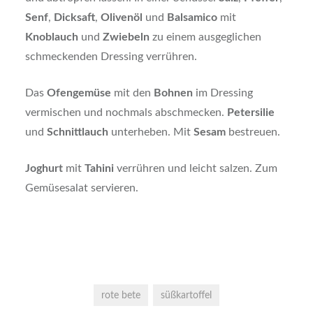
Senf
,
Dicksaft
,
Olivenöl
und
Balsamico
mit
Knoblauch
und
Zwiebeln
zu einem ausgeglichen
schmeckenden Dressing verrühren.
Das
Ofengemüse
mit den
Bohnen
im Dressing
vermischen und nochmals abschmecken.
Petersilie
und
Schnittlauch
unterheben. Mit
Sesam
bestreuen.
Joghurt
mit
Tahini
verrühren und leicht salzen. Zum
Gemüsesalat servieren.
rote bete
süßkartoffel