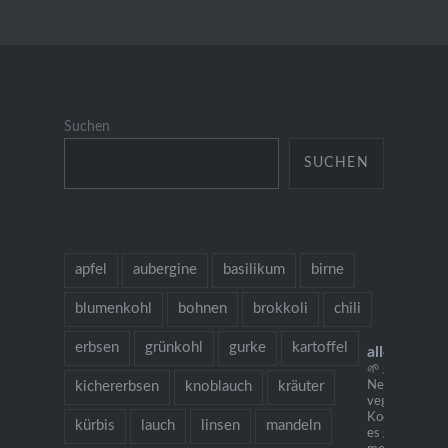
Suchen
SUCHEN
apfel
aubergine
basilikum
birne
blumenkohl
bohnen
brokkoli
chili
erbsen
grünkohl
gurke
kartoffel
allesausde
🌱 grow cook 
kichererbsen
knoblauch
kräuter
Neu: mein
vegetarisches
Kochbuch "Ich
kürbis
lauch
linsen
mandeln
es gibt Nudeln.