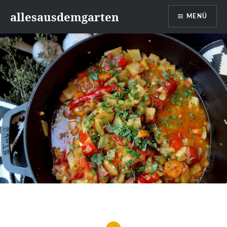
Zum
allesausdemgarten
MENÜ
Inhalt
springen