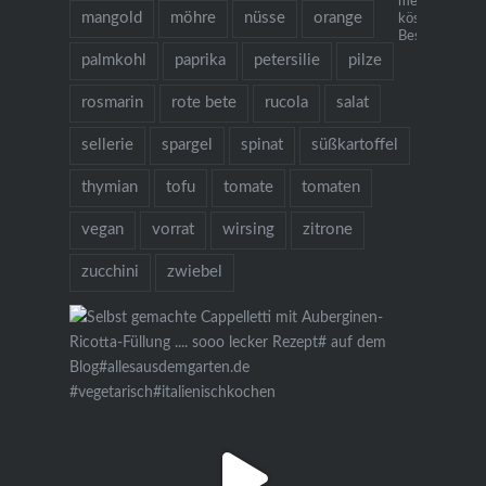
mehr als 130
mangold
möhre
nüsse
orange
köstlichen Re
Bestellung übe
palmkohl
paprika
petersilie
pilze
rosmarin
rote bete
rucola
salat
sellerie
spargel
spinat
süßkartoffel
thymian
tofu
tomate
tomaten
vegan
vorrat
wirsing
zitrone
zucchini
zwiebel