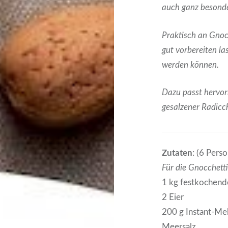
auch ganz besonde
Praktisch an Gnocc
gut vorbereiten l
werden können.
Dazu passt hervor
gesalzener Radicc
Zutaten
: (6 Pers
Für die Gnocchetti
1 kg festkochend
2 Eier
200 g Instant-Me
Meersalz