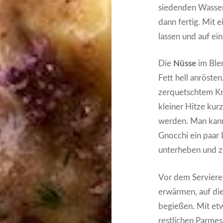
siedenden Wasser,
dann fertig. Mit 
lassen und auf ei
Die
Nüsse
im Blen
Fett hell anrösten
zerquetschtem Kn
kleiner Hitze kurz
werden. Man kann
Gnocchi ein paar 
unterheben und z
Vor dem Servieren
erwärmen, auf die
begießen. Mit et
restlichen Parmes