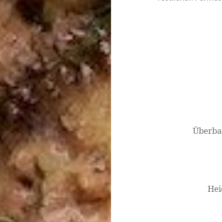
Beitragsnavigati
Überbac
Hei