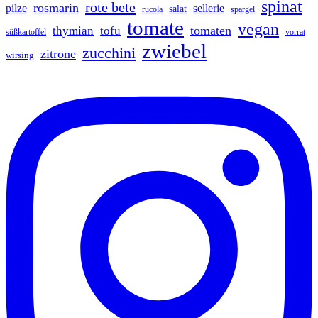
spinat
rote bete
rosmarin
pilze
sellerie
salat
spargel
rucola
tomate
vegan
tomaten
thymian
tofu
vorrat
süßkartoffel
zwiebel
zucchini
zitrone
wirsing