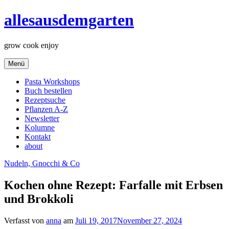
Zum
allesausdemgarten
Inhalt
springen
grow cook enjoy
Menü
Pasta Workshops
Buch bestellen
Rezeptsuche
Pflanzen A-Z
Newsletter
Kolumne
Kontakt
about
Nudeln, Gnocchi & Co
Kochen ohne Rezept: Farfalle mit Erbsen
und Brokkoli
Verfasst von
anna
am
Juli 19, 2017
November 27, 2024