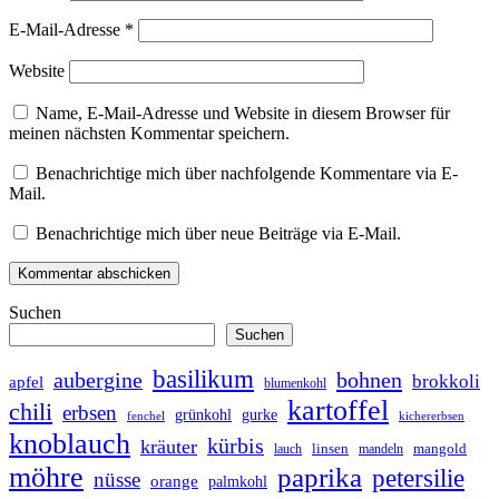
E-Mail-Adresse
*
Website
Name, E-Mail-Adresse und Website in diesem Browser für
meinen nächsten Kommentar speichern.
Benachrichtige mich über nachfolgende Kommentare via E-
Mail.
Benachrichtige mich über neue Beiträge via E-Mail.
Suchen
Suchen
basilikum
bohnen
aubergine
brokkoli
apfel
blumenkohl
kartoffel
chili
erbsen
grünkohl
gurke
fenchel
kichererbsen
knoblauch
kürbis
kräuter
linsen
mangold
lauch
mandeln
möhre
paprika
petersilie
nüsse
orange
palmkohl