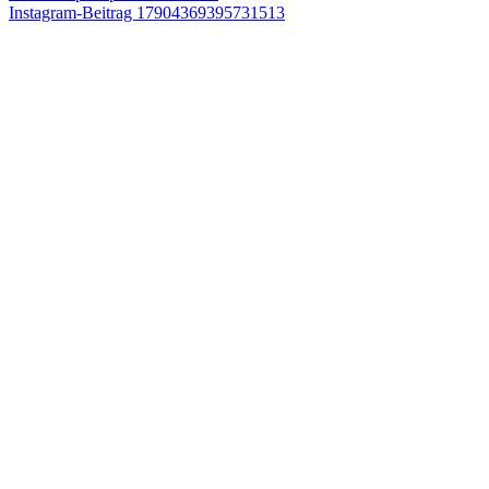
Instagram-Beitrag 17904369395731513