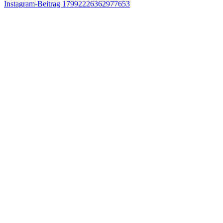
Instagram-Beitrag 17992226362977653