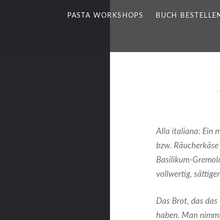
PASTA WORKSHOPS
BUCH BESTELLE
Alla italiana: Ei
bzw. Räucherkäse g
Basilikum-Gremola
vollwertig, sättig
Das Brot, das das
haben. Man nimmt 