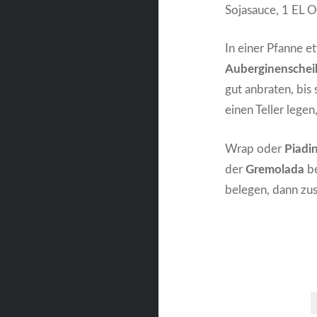
Sojasauce, 1 EL Ol
In einer Pfanne e
Auberginensche
gut anbraten, bis
einen Teller legen
Wrap oder
Piadi
der
Gremolada
be
belegen, dann zu