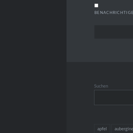
BENACHRICHTIGE
Suchen
apfel
aubergin