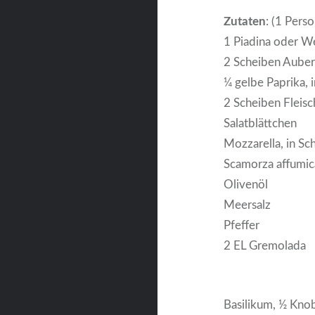
Zutaten
: (1 Perso
1 Piadina oder We
2 Scheiben Auber
¼ gelbe Paprika, i
2 Scheiben Fleis
Salatblättchen
Mozzarella, in Sc
Scamorza affumica
Olivenöl
Meersalz
Pfeffer
2 EL Gremolada
Basilikum, ½ Knob