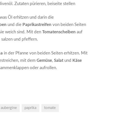
ivenöl. Zutaten pürieren, beiseite stellen
twas Öl erhitzen und darin die
iben
und die
Paprikastreifen
von beiden Seiten
 sie weich sind. Mit den
Tomatenscheiben
auf
, salzen und pfeffern.
na
in der Pfanne von beiden Seiten erhitzen. Mit
streichen, mit dem
Gemüse
,
Salat
und
Käse
sammenklappen oder aufrollen.
aubergine
paprika
tomate