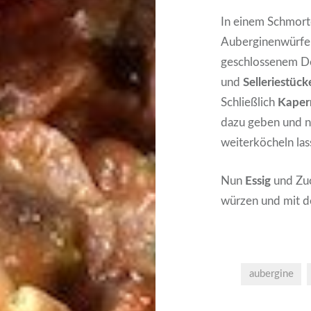
In einem Schmorto
Auberginenwürfel
geschlossenem De
und
Selleriestück
Schließlich
Kaper
dazu geben und n
weiterköcheln la
Nun
Essig
und Zuc
würzen und mit d
aubergine