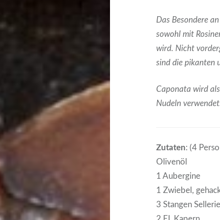
Das Besondere an d
sowohl mit Rosinen
wird. Nicht vorde
sind die pikante
Caponata wird als 
Nudeln verwendet
Zutaten
: (4 Pers
Olivenöl
1 Aubergine
1 Zwiebel, gehac
3 Stangen Selleri
2 EL Kapern