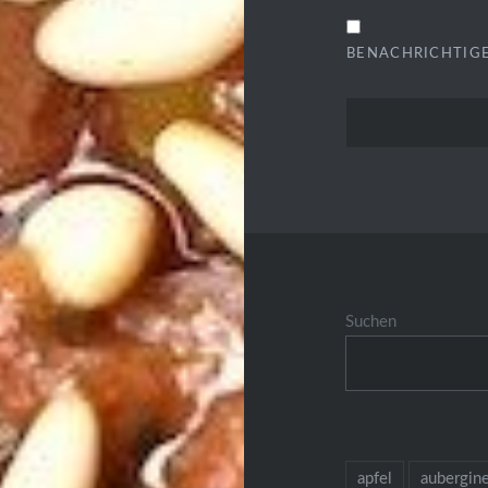
BENACHRICHTIGE
Suchen
apfel
aubergin