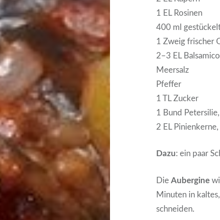
1 EL Rosinen
400 ml gestückel
1 Zweig frischer 
2–3 EL Balsamic
Meersalz
Pfeffer
1 TL Zucker
1 Bund Petersilie
2 EL Pinienkerne,
Dazu
: ein paar 
Die
Aubergine
wi
Minuten in kaltes
schneiden.