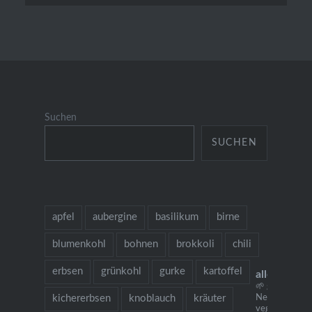
Suchen
SUCHEN
apfel
aubergine
basilikum
birne
blumenkohl
bohnen
brokkoli
chili
erbsen
grünkohl
gurke
kartoffel
allesausde
🌱 grow cook 
kichererbsen
knoblauch
kräuter
Neu: mein
vegetarisches