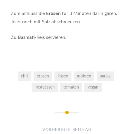
Zum Schluss die
Erbsen
für 3 Minuten darin garen.
Jetzt noch mit Salz abschmecken.
Zu
Basmati
-Reis servieren.
chili
erbsen
linsen
möhren
parika
resteessen
tomaten
vegan
Beitragsnavigation
VORHERIGER BEITRAG