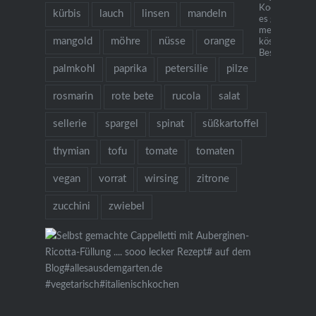
Kochbuch "Ich
kürbis
lauch
linsen
mandeln
es gibt Nudeln.
mehr als 130
mangold
möhre
nüsse
orange
köstlichen Re
Bestellung übe
palmkohl
paprika
petersilie
pilze
rosmarin
rote bete
rucola
salat
sellerie
spargel
spinat
süßkartoffel
thymian
tofu
tomate
tomaten
vegan
vorrat
wirsing
zitrone
zucchini
zwiebel