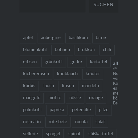
SUCHEN
apfel
aubergine
basilikum
birne
blumenkohl
bohnen
brokkoli
chili
erbsen
grünkohl
gurke
kartoffel
allesausde
🌱 grow cook 
kichererbsen
knoblauch
kräuter
Neu: mein
vegetarisches
Kochbuch "Ich
kürbis
lauch
linsen
mandeln
es gibt Nudeln.
mehr als 130
mangold
möhre
nüsse
orange
köstlichen Re
Bestellung übe
palmkohl
paprika
petersilie
pilze
rosmarin
rote bete
rucola
salat
sellerie
spargel
spinat
süßkartoffel