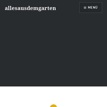
Zum
allesausdemgarten
MENÜ
Inhalt
springen