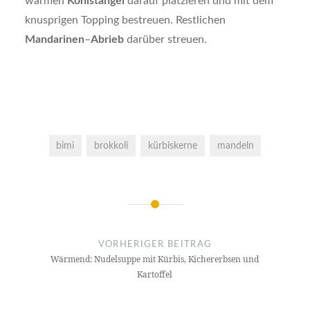
warmen
Kohlstängel
darauf platzieren und mit dem
knusprigen Topping bestreuen. Restlichen
Mandarinen
–
Abrieb
darüber streuen.
bimi
brokkoli
kürbiskerne
mandeln
Beitragsnavigation
VORHERIGER BEITRAG
Wärmend: Nudelsuppe mit Kürbis, Kichererbsen und
Kartoffel