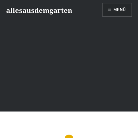
Zum
allesausdemgarten
MENÜ
Inhalt
springen