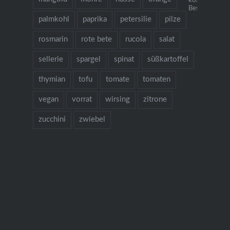
köstlichen Re
Bestellung übe
palmkohl
paprika
petersilie
pilze
rosmarin
rote bete
rucola
salat
sellerie
spargel
spinat
süßkartoffel
thymian
tofu
tomate
tomaten
vegan
vorrat
wirsing
zitrone
zucchini
zwiebel