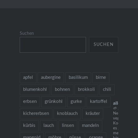
Suchen
SUCHEN
apfel
aubergine
basilikum
birne
blumenkohl
bohnen
brokkoli
chili
erbsen
grünkohl
gurke
kartoffel
allesausde
🌱 grow cook 
kichererbsen
knoblauch
kräuter
Neu: mein
vegetarisches
Kochbuch "Ich
kürbis
lauch
linsen
mandeln
es gibt Nudeln.
mehr als 130
mangold
möhre
nüsse
orange