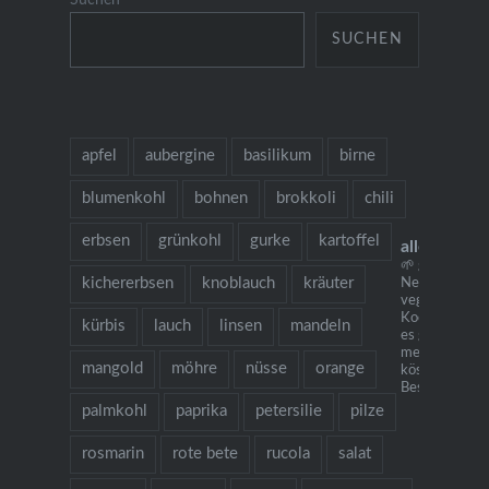
SUCHEN
apfel
aubergine
basilikum
birne
blumenkohl
bohnen
brokkoli
chili
erbsen
grünkohl
gurke
kartoffel
allesausde
🌱 grow cook 
kichererbsen
knoblauch
kräuter
Neu: mein
vegetarisches
Kochbuch "Ich
kürbis
lauch
linsen
mandeln
es gibt Nudeln.
mehr als 130
mangold
möhre
nüsse
orange
köstlichen Re
Bestellung übe
palmkohl
paprika
petersilie
pilze
rosmarin
rote bete
rucola
salat