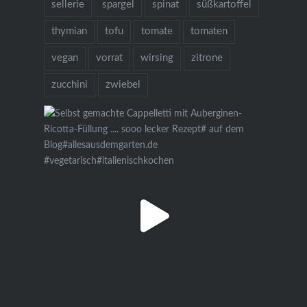
sellerie
spargel
spinat
süßkartoffel
thymian
tofu
tomate
tomaten
vegan
vorrat
wirsing
zitrone
zucchini
zwiebel