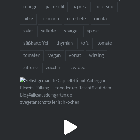
Bestellung ü
orange
palmkohl
paprika
petersilie
pilze
rosmarin
rote bete
rucola
salat
sellerie
spargel
spinat
süßkartoffel
thymian
tofu
tomate
tomaten
vegan
vorrat
wirsing
zitrone
zucchini
zwiebel