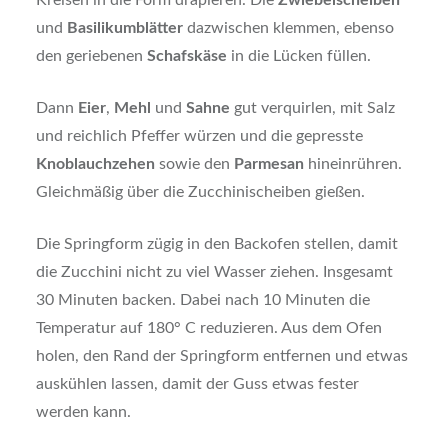
Kreisen in die Form drapieren. Die
Zwiebelscheiben
und
Basilikumblätter
dazwischen klemmen, ebenso
den geriebenen
Schafskäse
in die Lücken füllen.
Dann
Eier
,
Mehl
und
Sahne
gut verquirlen, mit Salz
und reichlich Pfeffer würzen und die gepresste
Knoblauchzehen
sowie den
Parmesan
hineinrühren.
Gleichmäßig über die Zucchinischeiben gießen.
Die Springform zügig in den Backofen stellen, damit
die Zucchini nicht zu viel Wasser ziehen. Insgesamt
30 Minuten backen. Dabei nach 10 Minuten die
Temperatur auf 180° C reduzieren. Aus dem Ofen
holen, den Rand der Springform entfernen und etwas
auskühlen lassen, damit der Guss etwas fester
werden kann.