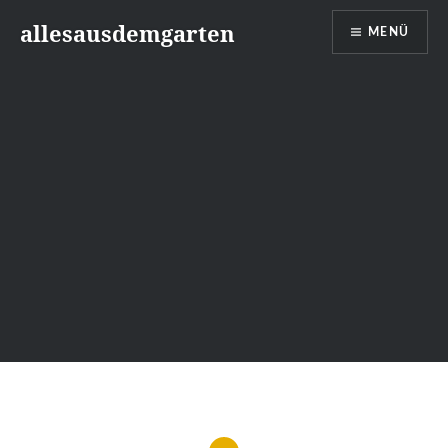
Zum
allesausdemgarten
MENÜ
Inhalt
springen