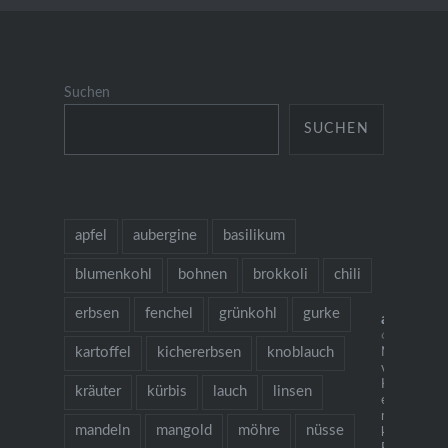
Suchen
SUCHEN
apfel
aubergine
basilikum
blumenkohl
bohnen
brokkoli
chili
erbsen
fenchel
grünkohl
gurke
allesaus
🌱 grow coo
kartoffel
kichererbsen
knoblauch
Neu: mein
vegetarisch
Kochbuch "I
kräuter
kürbis
lauch
linsen
es gibt Nude
mehr als 1
mandeln
mangold
möhre
nüsse
köstlichen 